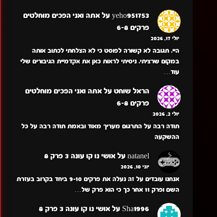
yeho951753
על
אתה ואני הפכים מוחלטים
פרקים 6-8
יולי 17, 2026
היי. תגובה לא קשורה לפוסט כי לא הצלחתי לכתוב אותה
במקום שרציתי. ניסיתי לראות כאן את אקדמיית הגיבורים שלי
עוד…
הראל שוחט
על
אתה ואני הפכים מוחלטים
פרקים 6-8
יולי 2, 2026
תודה רבה על התרגום מעריך מאוד ובאמת תודה רבה על כל
ההשקעה
natanel
על
אושי נו קו עונה 3 פרק 8
יוני 10, 2026
אנחנו עובדים על זה נעלה את פרקים 9-10 ביחד בקרוב בעזרת
השם ופרק 11 אחר כך כי הוא פרק של…
Sha1996
על
אושי נו קו עונה 3 פרק 8