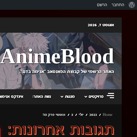
אודות
התחבר
הרשם
וורדפרס
Skip
אוגוסט 7, 2026
to
content
AnimeBlood
האתר הרשמי של קבוצת הפאנסאב "אנימה בדם".
פרויקטים
מנגות
צוות האתר:
אינדקס אנימות
Home
2022
יולי
3
אאושי פרק 13!