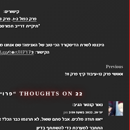
קישורים:
פרק כפול 1+2
,
פרק 3
*תיקיית דרייב תפורס
היכנסו לשרת הדיסקורד הכי טוב של האנימה! שם אנחנו מ
הקישור:
ord.gg/b8etJHPYP3
POST
Previous
אאושי פרק 12+עיבוד קיץ פרק 11!
NAVIGATION
22 THOUGHTS ON “
פרוי
נאור קנטור
הגיב:
יוני 29, 2022 בשעה 2:59 pm
ייאוו תודה מלכים. אבל סתם שואל, לא תרגמו כבר הכל?
התחבר למערכת כדי להשתתף בדיון