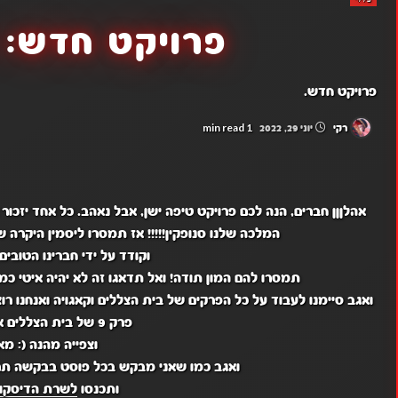
פרויקט חדש: 
פרויקט חדש.
1 min read
רקי
יוני 29, 2022
אהלןןן חברים, הנה לכם פרויקט טיפה ישן, אבל נאהב. כל אחד יזכו
המלכה שלנו סנופקין!!!!! אז תמסרו ליסמין היקרה של
וקודד על ידי חברינו הטובים,
תמסרו להם המון תודה! ואל תדאגו זה לא יהיה איטי כמו 
ואגב סיימנו לעבוד על כל הפרקים של בית הצללים וקאגויה ואנחנו ר
פרק 9 של בית הצללים אז תאיצו בו!
וצפייה מהנה (: מא
ואגב כמו שאני מבקש בכל פוסט בבקשה ת
ותכנסו
לשרת הדיסקור