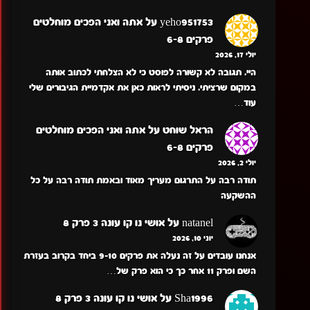
yeho951753
על
אתה ואני הפכים מוחלטים
פרקים 6-8
יולי 17, 2026
היי. תגובה לא קשורה לפוסט כי לא הצלחתי לכתוב אותה
במקום שרציתי. ניסיתי לראות כאן את אקדמיית הגיבורים שלי
עוד…
הראל שוחט
על
אתה ואני הפכים מוחלטים
פרקים 6-8
יולי 2, 2026
תודה רבה על התרגום מעריך מאוד ובאמת תודה רבה על כל
ההשקעה
natanel
על
אושי נו קו עונה 3 פרק 8
יוני 10, 2026
אנחנו עובדים על זה נעלה את פרקים 9-10 ביחד בקרוב בעזרת
השם ופרק 11 אחר כך כי הוא פרק של…
Sha1996
על
אושי נו קו עונה 3 פרק 8