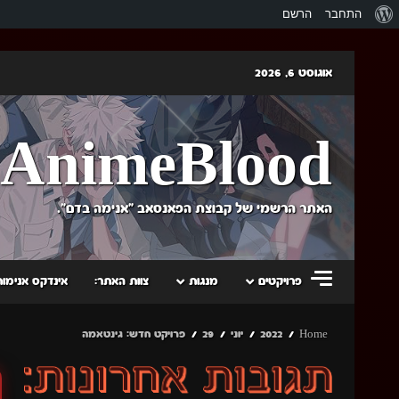
אודות
התחבר
הרשם
וורדפרס
Skip
אוגוסט 6, 2026
to
content
AnimeBlood
האתר הרשמי של קבוצת הפאנסאב "אנימה בדם".
פרויקטים
מנגות
צוות האתר:
אינדקס אנימות
Home
2022
יוני
29
פרויקט חדש: גינטאמה