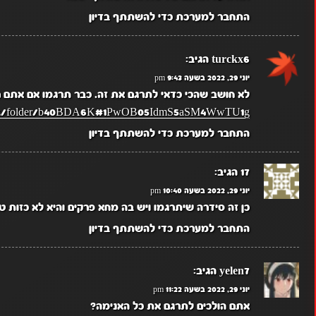
התחבר למערכת כדי להשתתף בדיון
turckx6
הגיב:
יוני 29, 2022 בשעה 9:43 pm
לא חושב שהכי כדאי לתרגם את זה. כבר תרגמו אם אתם רו
.nz/folder/b40BDA6K#1PwOB05IdmS5aSM4WwTU1g
התחבר למערכת כדי להשתתף בדיון
17
הגיב:
יוני 29, 2022 בשעה 10:40 pm
כן זה סידרה שיתרגמו ויש בה מחא פרקים והיא לא כזות ט
התחבר למערכת כדי להשתתף בדיון
yelen7
הגיב:
יוני 29, 2022 בשעה 11:22 pm
אתם הולכים לתרגם את כל האנימה?