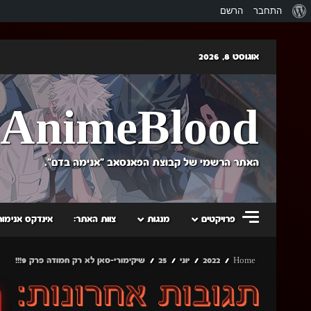
אודות
התחבר
הרשם
וורדפרס
Skip
אוגוסט 8, 2026
to
content
AnimeBlood
האתר הרשמי של קבוצת הפאנסאב "אנימה בדם".
פרויקטים
מנגות
צוות האתר:
אינדקס אנימות
Home
2022
יוני
25
שיקימורי-סאן לא רק חמודה פרק 9!!!