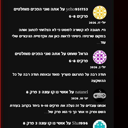
yeho951753
על
אתה ואני הפכים מוחלטים
פרקים 6-8
יולי 17, 2026
היי. תגובה לא קשורה לפוסט כי לא הצלחתי לכתוב אותה
במקום שרציתי. ניסיתי לראות כאן את אקדמיית הגיבורים שלי
עוד…
הראל שוחט
על
אתה ואני הפכים מוחלטים
פרקים 6-8
יולי 2, 2026
תודה רבה על התרגום מעריך מאוד ובאמת תודה רבה על כל
ההשקעה
natanel
על
אושי נו קו עונה 3 פרק 8
יוני 10, 2026
אנחנו עובדים על זה נעלה את פרקים 9-10 ביחד בקרוב בעזרת
השם ופרק 11 אחר כך כי הוא פרק של…
Sha1996
על
אושי נו קו עונה 3 פרק 8