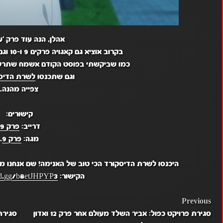
אהלן, הנה עוד פרק 'ע
בקרוב אוציא גם קאגויה פרקים 9 ו-10 וגם בית הצללים לכל הדואגים.
כמו שביקשתי בפוסט הקודם אשמח שתר
וגם שתכנסו
לשרת הדיסק
צפייה מהנה.
קישורים:
דרייב:
פרק 9
.
מגה:
פרק 9
.
היכנסו לשרת הדיסקורד הכי טוב של האנימה! שם אנחנו מ
הקישור:
ord.gg/b8etJHPYP3
POST
Previous
סגירת פרויקט כפול: אביר השלד מעולם אחר פרק 12 ואדון