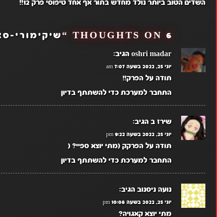
NAVIGATION
השדים הטוב ביותר נולד מחדש בתור אף אחד טיפוסי פרק 12!!
6 THOUGHTS ON “
שיקימורי-סאן
oshri madar
הגיב:
יוני 25, 2022 בשעה 7:07 am
תודה על הפרק!!
התחבר למערכת כדי להשתתף בדיון
שירז ב
הגיב:
יוני 25, 2022 בשעה 9:22 pm
תודה על הפרקק (מתי יוצא ספיי? (
התחבר למערכת כדי להשתתף בדיון
נועה ניסנוב
הגיב:
יוני 25, 2022 בשעה 10:08 pm
מתי יוצא קאגויה?