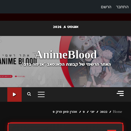
התחבר
הרשם
Ski
אוגוסט 6, 2026
t
conten
AnimeBlood
האתר הרשמי של קבוצת הפאנסאב "אנימה בדם".
PRIMARY
MENU
Home
2022
יוני
9
אהרן סאן פרק 9