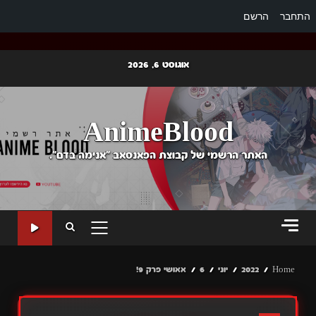
התחבר
הרשם
Ski
אוגוסט 6, 2026
t
conten
AnimeBlood
האתר הרשמי של קבוצת הפאנסאב "אנימה בדם".
PRIMARY
MENU
Home
2022
יוני
6
אאושי פרק 9!