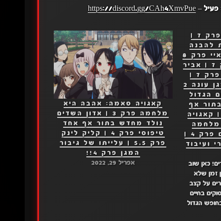
 פעיל –
https://discord.gg/CAh4XmvPue
משפחה x חשאית פרק 7 |
 להבנה
פרק 7 | פאריפי קומאיי פרק 8
| פרשתי כגיבור פרק 7 | אביר
השלד מעולם אחר פרק 7 |
עלייתו של גיבור המגן עונה 2
דים הגדול
קאגויה סאמה: אהבה היא
תור אף
מלחמה פרק 3 | אדון השדים
ד טיפוסי פרק 7 | קאגויה
נולד מחדש בתור אף אחד
מלחמה
טיפוסי פרק 4 | קליק לינק
פרק 6 | בית הצללים פרק 4 |
פרק 5.5 | עלייתו של גיבור
י ועיבוד
המגן פרק 4!!
אפריל 29, 2022
! כאן שוב
ן זמן שלא
ים על קצב
וקים בחיים
חופש הגדול
יץ ושיקימורי,