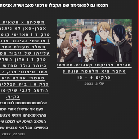
הכנסו גם לפואנימה שם תקבלו עדכוני סאב ושרת אנימה
אהרן-סאן לא ניתנת
פרק 7 | אדון הש
סגירת פרויקט: קאגויה-סאמה:
ביותר נולד מחדש ב
אהבה היא מלחמה עונה 3
אח
פרקים 9 – 13
סאמה: אהבה היא 
יולי 3, 2022
הודעה לגבי שיקימור
בקיץ.
שלוםםםםםםםםםם לכם חברים
פעם אני אריאל! אחרי המו
התראינו!אנחנו ממש מצטער
העלאה האיטי, יש לכולנו עיס
האישיים, אבל אני מבטיח שב
מאי 22, 2022
יהיה טירוף!!!!!בנוגע לעיבוד בק