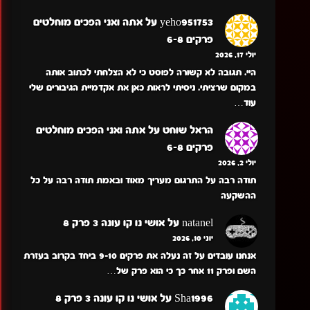
yeho951753
על
אתה ואני הפכים מוחלטים
פרקים 6-8
יולי 17, 2026
היי. תגובה לא קשורה לפוסט כי לא הצלחתי לכתוב אותה
במקום שרציתי. ניסיתי לראות כאן את אקדמיית הגיבורים שלי
עוד…
הראל שוחט
על
אתה ואני הפכים מוחלטים
פרקים 6-8
יולי 2, 2026
תודה רבה על התרגום מעריך מאוד ובאמת תודה רבה על כל
ההשקעה
natanel
על
אושי נו קו עונה 3 פרק 8
יוני 10, 2026
אנחנו עובדים על זה נעלה את פרקים 9-10 ביחד בקרוב בעזרת
השם ופרק 11 אחר כך כי הוא פרק של…
Sha1996
על
אושי נו קו עונה 3 פרק 8