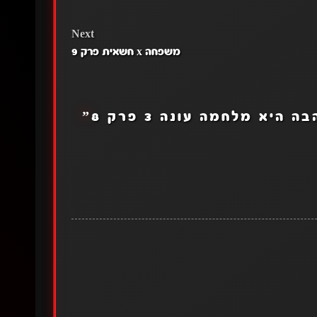
 קצת ממה
ע הבא ועיבוד
כנסו…
Next
משפחה x חשאית פרק 9
היא מלחמה עונה 3 פרק 8
”