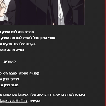
חברים הנה לכם הפרק ש
אחרי המון סבל להשיג לכם את הפרק ב
בקרוב יעלו עוד פרקים אז
צפייה מהנה מאר
קישורים:
קאגויה סאמה: אהבה היא מל
דרייב:
פרק 8
.
מגה:
פרק 8
.
היכנסו לשרת הדיסקורד הכי טוב של האנימה! שם אנחנו מ
הקישור:
ord.gg/b8etJHPYP3