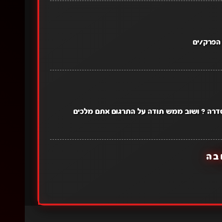
 הפרק/ים
סדרה ? ושוב ממש תודה על התרגום אתם מלכים
בה