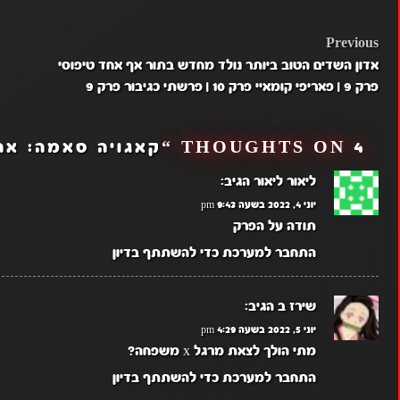
השידור של הפרקים נדחה
שהבנתי, שיקימורי יצא רק שבו
בקיץ מחר.אשמח שתי
POST
Previous
אדון השדים הטוב ביותר נולד מחדש בתור אף אחד טיפוסי
NAVIGATION
פרק 9 | פאריפי קומאיי פרק 10 | פרשתי כגיבור פרק 9
4 THOUGHTS ON “
קאגויה סאמה: אהבה 
ליאור ליאור
הגיב:
יוני 4, 2022 בשעה 9:43 pm
תודה על הפרק
התחבר למערכת כדי להשתתף בדיון
שירז ב
הגיב:
יוני 5, 2022 בשעה 4:29 pm
מתי הולך לצאת מרגל x משפחה?
התחבר למערכת כדי להשתתף בדיון