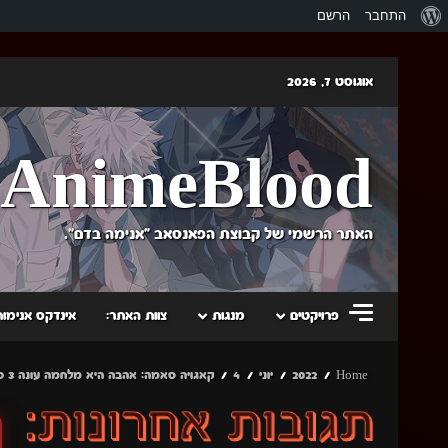
אודות
התחבר
הרשם
וורדפרס
Skip
אוגוסט 7, 2026
to
content
AnimeBlood
האתר הרשמי של קבוצת הפאנסאב "אנימה בדם".
פרויקטים
מנגות
צוות האתר:
אינדקס אנימות
Home
2022
יוני
4
קאגויה סאמה: אהבה היא מלחמה עונה 3 פרק 8