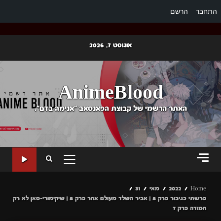
התחבר
הרשם
Ski
אוגוסט 7, 2026
t
conten
AnimeBlood
האתר הרשמי של קבוצת הפאנסאב "אנימה בדם".
PRIMARY
MENU
Home
2022
מאי
31
פרשתי כגיבור פרק 8 | אביר השלד מעולם אחר פרק 8 | שיקימורי-סאן לא רק
חמודה פרק 7