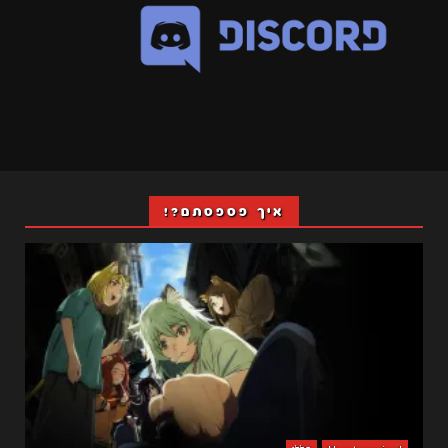
איך פספסתם?!