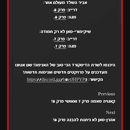
אביר השלד מעולם אחר:
דרייב:
פרק 8
.
מגה:
פרק 8
.
שיקימורי-סאן לא רק חמודה:
דרייב:
פרק 7
.
מגה:
פרק 7
.
היכנסו לשרת הדיסקורד הכי טוב של האנימה! שם אנחנו
מעדכנים על פרויקטים חדשים ואנימות חדשות!
הקישור:
https://discord.gg/b8etJHPYP3
POST
Previous
קאגויה סאמה פרק 7 ואאושי פרק 8!
NAVIGATION
Next
אהרן-סאן לא ניתנת להבנה פרק 8!