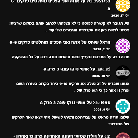
yeho951753
על
אתה ואני הפכים מוחלטים פרקים 6-
8
יולי 17, 2026
היי. תגובה לא קשורה לפוסט כי לא הצלחתי לכתוב אותה במקום שרציתי.
ניסיתי לראות כאן את אקדמיית הגיבורים שלי עוד…
הראל שוחט
על
אתה ואני הפכים מוחלטים פרקים 6-8
יולי 2, 2026
תודה רבה על התרגום מעריך מאוד ובאמת תודה רבה על כל ההשקעה
natanel
על
אושי נו קו עונה 3 פרק 8
יוני 10, 2026
אנחנו עובדים על זה נעלה את פרקים 9-10 ביחד בקרוב בעזרת השם
ופרק 11 אחר כך כי הוא פרק של…
Sha1996
על
אושי נו קו עונה 3 פרק 8
יוני 9, 2026
שלום, תודה מראש על עבודתכם ורציתי לשאול מתי ייצאו שאר הפרקים
של הסדרה?
em
על
גולדן קמואי העונה האחרונה פרק 13 ואחרון +