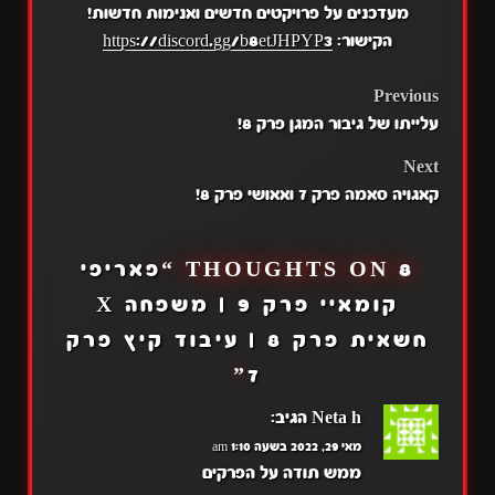
מעדכנים על פרויקטים חדשים ואנימות חדשות!
הקישור:
https://discord.gg/b8etJHPYP3
POST
Previous
עלייתו של גיבור המגן פרק 8!
NAVIGATION
Next
קאגויה סאמה פרק 7 ואאושי פרק 8!
8 THOUGHTS ON “
פאריפי
קומאיי פרק 9 | משפחה X
חשאית פרק 8 | עיבוד קיץ פרק
”
7
Neta h
הגיב:
מאי 29, 2022 בשעה 1:10 am
ממש תודה על הפרקים