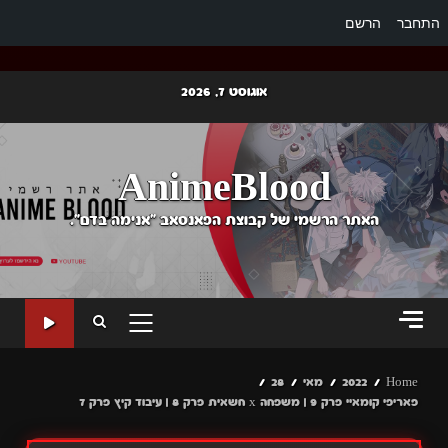
התחבר
הרשם
Ski
אוגוסט 7, 2026
t
conten
AnimeBlood
האתר הרשמי של קבוצת הפאנסאב "אנימה בדם".
PRIMARY
MENU
Home
2022
מאי
28
פאריפי קומאיי פרק 9 | משפחה x חשאית פרק 8 | עיבוד קיץ פרק 7