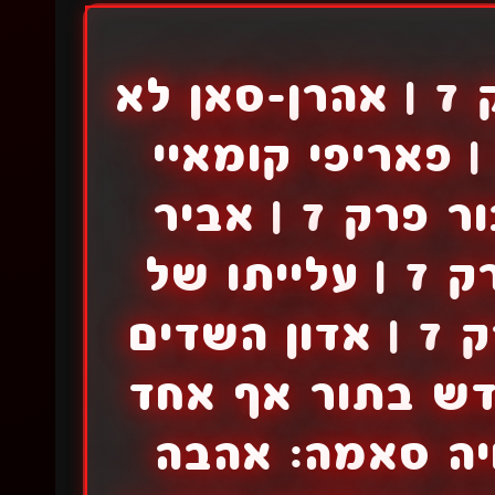
משפחה X חשאית פרק 7 | אהרן-סאן לא
יתנת להבנה פרק 7 | פאריפי קומאיי
פרק 8 | פרשתי כגיבור פרק 7 | אביר
השלד מעולם אחר פרק 7 | עלייתו של
גיבור המגן עונה 2 פרק 7 | אדון השדים
דש בתור אף אחד
 7 | קאגויה סאמה: אהבה