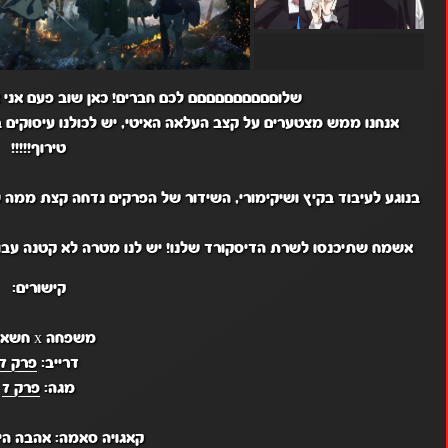
שלוםםםםםםםםםם לכם חברים! כאן שוב פעם אני אר
אנחנו ממש מצטערים על קצב העלאה האיטי, יש לכולנו עיסוקים ב
טירוף!!!!!
בנוגע לעיבוד בקיץ ושיקימורי, השידור של הפרקים נדחה קצת ממה ש
אשמח שתיכנסו לשרת הדיסקורד שלנו! יש לנו מטרה לא קטנה עבו
קישורים:
משפחה x חשאית:
דרייב:
פרק 7
מגה:
פרק 7
קאגויה סאמה: אהבה הי