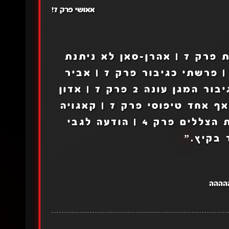
אאושי פרק 7!
משפחה X חשאית פרק 7 | אהרן-סאן לא ניתנת
להבנה פרק 7 | פאריפי קומאיי פרק 8 | פרשתי כגיבור פרק 7 | אביר
השלד מעולם אחר פרק 7 | עלייתו של גיבור המגן עונה 2 פרק 7 | אדון
השדים הגדול ביותר נולד מחדש בתור אף אחד טיפוסי פרק 7 | קאגויה
סאמה: אהבה היא מלחמה פרק 6 | בית הצללים פרק 4 | הודעה לגבי
 בקיץ.
”
הההה