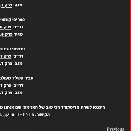
מגה:
פרק 7
.
פאריפי קומאיי
דרייב:
פרק 8
.
מגה:
פרק 8
.
פרשתי כגיבור
דרייב:
פרק 7
.
מגה:
פרק 7
.
אביר השלד מעולם 
דרייב:
פרק 7
.
מגה:
פרק 7
.
היכנסו לשרת הדיסקורד הכי טוב של האנימה! שם אנחנו מ
הקישור:
ord.gg/b8etJHPYP3
POST
Previous