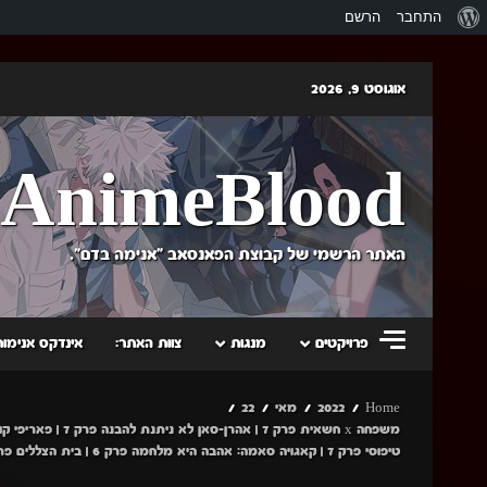
אודות
התחבר
הרשם
וורדפרס
Skip
אוגוסט 9, 2026
to
content
AnimeBlood
האתר הרשמי של קבוצת הפאנסאב "אנימה בדם".
פרויקטים
מנגות
צוות האתר:
אינדקס אנימות
Home
2022
מאי
22
טיפוסי פרק 7 | קאגויה סאמה: אהבה היא מלחמה פרק 6 | בית הצללים פרק 4 | הודעה לגבי שיקימורי ועיבוד בקיץ.