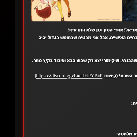
יאל! אחרי המון זמן שלא התראינו!
חיים האישיים, אבל אני מבטיח שבחופש הגדול יהיה
הבנתי, שיקימורי יצא רק שבוע הבא ועיבוד בקיץ מחר.
ר השרת! (קישור:
https://discord.gg/b8etJHPYP3P
)
א מלחמה: