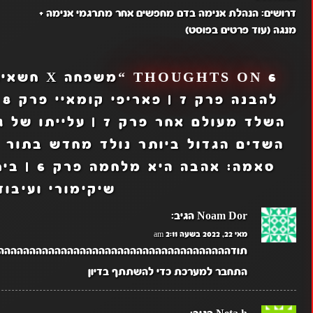
דרושים: הנהלת אנימה בדם מחפשים אחר מתרגמי אנימה +
NAVIGATION
מנגה (עוד פרטים בפוסט)
6 THOUGHTS ON “
שיקימורי ועיבוד
Noam Dor
הגיב:
מאי 22, 2022 בשעה 2:11 am
תודההההההההההההההההההההההההההההההההההההה
התחבר למערכת כדי להשתתף בדיון