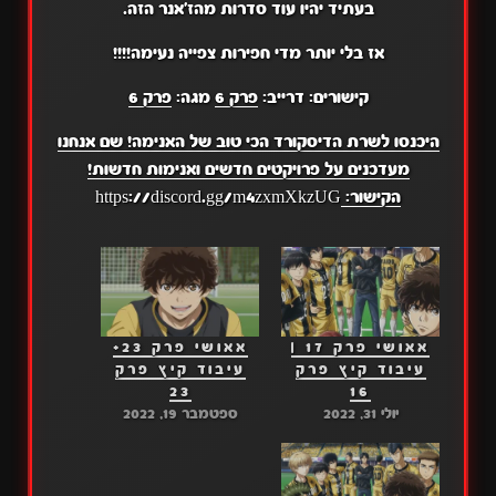
בעתיד יהיו עוד סדרות מהז'אנר הזה.
אז בלי יותר מדי חפירות צפייה נעימה!!!!
קישורים: דרייב:
פרק 6
מגה:
פרק 6
היכנסו לשרת הדיסקורד הכי טוב של האנימה! שם אנחנו
מעדכנים על פרויקטים חדשים ואנימות חדשות!
הקישור:
https://discord.gg/m4zxmXkzUG
אאושי פרק 17 |
אאושי פרק 23+
עיבוד קיץ פרק
עיבוד קיץ פרק
23
16
יולי 31, 2022
ספטמבר 19, 2022