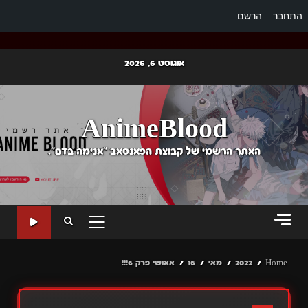
התחבר
הרשם
Ski
אוגוסט 6, 2026
t
conten
AnimeBlood
האתר הרשמי של קבוצת הפאנסאב "אנימה בדם".
PRIMARY
MENU
Home
2022
מאי
16
אאושי פרק 6!!!