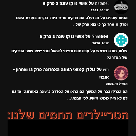
natanel
על
אושי נו קו עונה 3 פרק 8
יוני 10, 2026
אנחנו עובדים על זה נעלה את פרקים 9-10 ביחד בקרוב בעזרת השם
ופרק 11 אחר כך כי הוא פרק של…
Sha1996
על
אושי נו קו עונה 3 פרק 8
יוני 9, 2026
שלום, תודה מראש על עבודתכם ורציתי לשאול מתי ייצאו שאר הפרקים
של הסדרה?
em
על
גולדן קמואי העונה האחרונה פרק 13 ואחרון +
אובה
אפריל 11, 2026
הם הכריזו כבר על המשך הם הראו על הסדרה כ״עונה האחרונה״ אז גם
לנו לא היה ממש מושג לפי הבנתי…