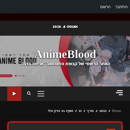
התחבר
הרשם
Ski
אוגוסט 8, 2026
t
conten
AnimeBlood
האתר הרשמי של קבוצת הפאנסאב "אנימה בדם".
PRIMARY
MENU
Home
2022
מרץ
31
טוקיו 24 פרק 11!!!