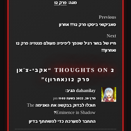
מגה:
פרק 12
POST
Previous
סאביקואי ביסקו פרק 12!!! אחרון
NAVIGATION
Next
חייו של בחור רגיל שהפך ליפיפיה מעולם פנטזיה פרק 12
ואחרון!!!
2 THOUGHTS ON “
אקבי-צ'אן
פרק 12(אחרון)
”
dahanilay
הגיב:
מרץ 29, 2022 בשעה 11:03 pm
תוכלו לבדוק בבקשה את האנימה The
Eminence in Shadow?
התחבר למערכת כדי להשתתף בדיון