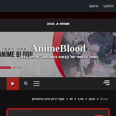
התחבר
הרשם
Ski
אוגוסט 8, 2026
t
conten
AnimeBlood
האתר הרשמי של קבוצת הפאנסאב "אנימה בדם".
PRIMARY
MENU
Home
2022
מרץ
29
אקבי-צ'אן פרק 12(אחרון)