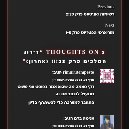
POST
Previous
רשומות ואניטאס פרק 23!!!
NAVIGATION
Next
מוריארטי הפטריוט פרק 1-5
5 THOUGHTS ON “
דירוג
המלכים פרק 23!!! (אחרון)
”
rimurutempesto
הגיב:
מרץ 27, 2022 בשעה 10:34 pm
רקי סאמה מה שהוא אמר בפוסט אני פשוט
מתעצל לכתוב את זה
התחבר למערכת כדי להשתתף בדיון
אנימה בדם
הגיב:
מרץ 27, 2022 בשעה 11:06 pm