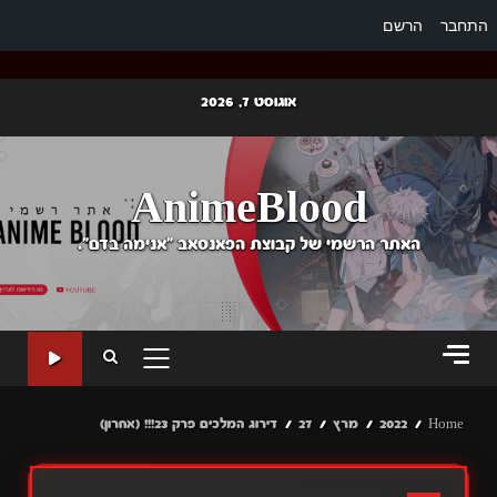
התחבר
הרשם
Ski
אוגוסט 7, 2026
t
conten
AnimeBlood
האתר הרשמי של קבוצת הפאנסאב "אנימה בדם".
PRIMARY
MENU
Home
2022
מרץ
27
דירוג המלכים פרק 23!!! (אחרון)