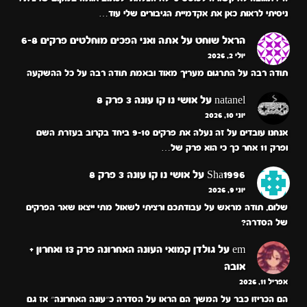
ניסיתי לראות כאן את אקדמיית הגיבורים שלי עוד…
הראל שוחט
על
אתה ואני הפכים מוחלטים פרקים 6-8
יולי 2, 2026
תודה רבה על התרגום מעריך מאוד ובאמת תודה רבה על כל ההשקעה
natanel
על
אושי נו קו עונה 3 פרק 8
יוני 10, 2026
אנחנו עובדים על זה נעלה את פרקים 9-10 ביחד בקרוב בעזרת השם
ופרק 11 אחר כך כי הוא פרק של…
Sha1996
על
אושי נו קו עונה 3 פרק 8
יוני 9, 2026
שלום, תודה מראש על עבודתכם ורציתי לשאול מתי ייצאו שאר הפרקים
של הסדרה?
em
על
גולדן קמואי העונה האחרונה פרק 13 ואחרון +
אובה
אפריל 11, 2026
הם הכריזו כבר על המשך הם הראו על הסדרה כ״עונה האחרונה״ אז גם