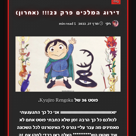
כללי
דירוג המלכים פרק 23!!! (אחרון)
1 min read
רקי
מרץ 27, 2022
פוסט 36 של Kyujiro Rengoku.
יואוווווווווווווווווווווווווווווווווווווווווו אני כל כך התגעגעתי
לכולכם כל כך הרבה זמן שלא כתבתי פוסט אתם לא
מאמינים מה עבר עליי נהרס לי האינטרנט לכל השכונה
ועד שהוט הש********** האלה באו בכדי לתקן את זה