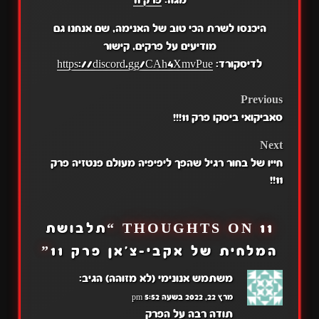
מגה:
פרק 11
היכנסו לשרת הכי טוב של האנימה, שם אנחנו גם
מודיעים על פרקים, קישור
לדיסקורד:
https://discord.gg/CAh4XmvPue
POST
Previous
סאביקואי ביסקו פרק 11!!!
NAVIGATION
Next
חייו של בחור רגיל שהפך ליפיפיה מעולם פנטזיה פרק
11!!
11 THOUGHTS ON “
תלבושת
המלחית של אקבי-צ'אן פרק 11
”
משתמש אנונימי (לא מזוהה)
הגיב:
מרץ 22, 2022 בשעה 5:52 pm
תודה רבה על הפרק