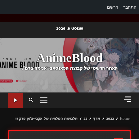
התחבר
הרשם
Ski
אוגוסט 8, 2026
t
conten
AnimeBlood
האתר הרשמי של קבוצת הפאנסאב "אנימה בדם".
PRIMARY
MENU
Home
2022
מרץ
22
תלבושת המלחית של אקבי-צ'אן פרק 11