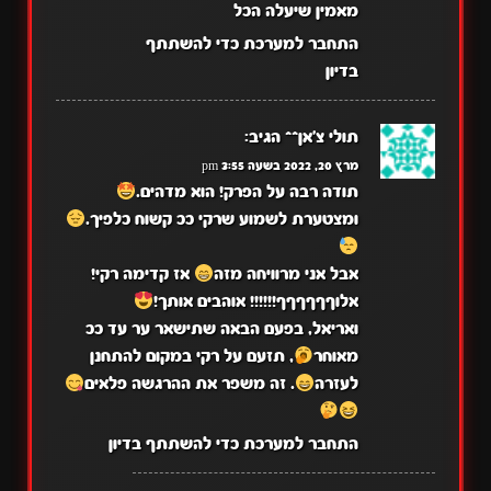
מאמין שיעלה הכל
התחבר למערכת כדי להשתתף
בדיון
תולי צ'אן^^
הגיב:
מרץ 20, 2022 בשעה 3:55 pm
תודה רבה על הפרק! הוא מדהים.
ומצטערת לשמוע שרקי ככ קשוח כלפיך.
אבל אני מרוויחה מזה
אז קדימה רקי!
אלוףףףףףף!!!!!! אוהבים אותך!
ואריאל, בפעם הבאה שתישאר ער עד ככ
מאוחר
, תזעם על רקי במקום להתחנן
לעזרה
. זה משפר את ההרגשה פלאים
התחבר למערכת כדי להשתתף בדיון