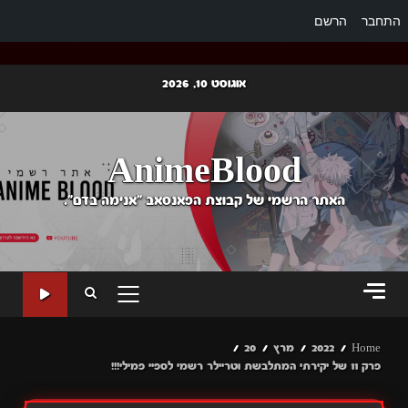
התחבר
הרשם
Ski
אוגוסט 10, 2026
t
conten
AnimeBlood
האתר הרשמי של קבוצת הפאנסאב "אנימה בדם".
PRIMARY
MENU
Home
2022
מרץ
20
פרק 11 של יקירתי המתלבשת וטריילר רשמי לספיי פמילי!!!