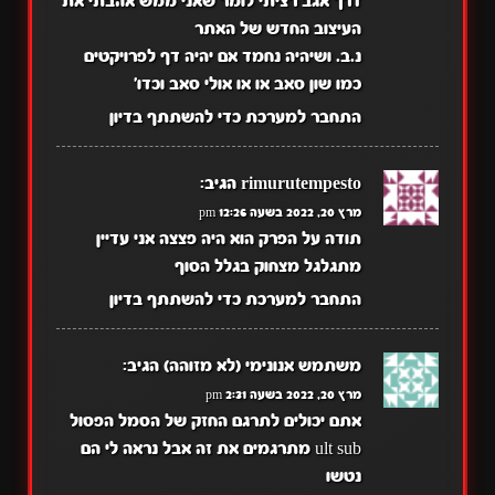
דרך אגב רציתי לומר שאני ממש אהבתי את
העיצוב החדש של האתר
נ.ב. ושיהיה נחמד אם יהיה דף לפרויקטים
כמו שון סאב או או אולי סאב וכדו'
התחבר למערכת כדי להשתתף בדיון
rimurutempesto
הגיב:
מרץ 20, 2022 בשעה 12:26 pm
תודה על הפרק הוא היה פצצה אני עדיין
מתגלגל מצחוק בגלל הסוף
התחבר למערכת כדי להשתתף בדיון
משתמש אנונימי (לא מזוהה)
הגיב:
מרץ 20, 2022 בשעה 2:31 pm
אתם יכולים לתרגם החזק של הסמל הפסול
ult sub מתרגמים את זה אבל נראה לי הם
נטשו