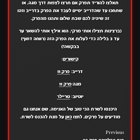
תאלצו להוריד תפרק אם תרצו לצפות דרך מגה, או
שתחכו עד שהדרייב יסיים לעבד את הפרק בדרייב וזהו
זה שיהיה לכם שבת שלום ותהנו מהפרק.
(ברצינות תצילו אותי מרקי, הוא אילץ אותי להשאר ער
עד 3 בלילה כדי לעלות את הפרק הזה (רווחה דחוף)
בבקשה!)
קישורים
:
דרייב:
פרק 11
מגה:
פרק 11
יוטיוב:
טריילר
היכנסו לשרת הכי טוב של האנימה, שם אנחנו גם
מודיעים על פרקים, לחצו
כאן
על מנת להכנס לשרת.
POST
Previous