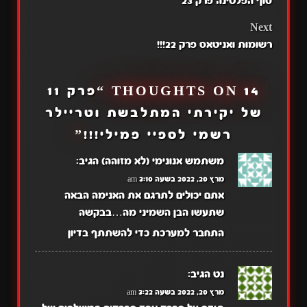
סוף הפלטינה פרק 23
NAVIGATION
Next
רשומות ואניטאס פרק 22!!!
14 THOUGHTS ON “
פרק 11
של יקירתי המתלבשת וטריילר
רשמי לספיי פמילי!!!
”
משתמש אנונימי (לא מזוהה)
הגיב:
מרץ 20, 2022 בשעה 3:10 am
אתם יכולים לתרגם את האנימה הבאה
שתעשו הבן השמיני מה…בבקשה
התחבר למערכת כדי להשתתף בדיון
נט
הגיב:
מרץ 20, 2022 בשעה 3:22 am