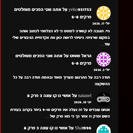
yeho951753
על
אתה ואני הפכים מוחלטים
פרקים 6-8
יולי 17, 2026
היי. תגובה לא קשורה לפוסט כי לא הצלחתי לכתוב אותה
במקום שרציתי. ניסיתי לראות כאן את אקדמיית הגיבורים שלי
עוד…
הראל שוחט
על
אתה ואני הפכים מוחלטים
פרקים 6-8
יולי 2, 2026
תודה רבה על התרגום מעריך מאוד ובאמת תודה רבה על כל
ההשקעה
natanel
על
אושי נו קו עונה 3 פרק 8
יוני 10, 2026
אנחנו עובדים על זה נעלה את פרקים 9-10 ביחד בקרוב בעזרת
השם ופרק 11 אחר כך כי הוא פרק של…
Sha1996
על
אושי נו קו עונה 3 פרק 8