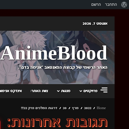
אודות
התחבר
הרשם
וורדפרס
Skip
אוגוסט 7, 2026
to
content
AnimeBlood
האתר הרשמי של קבוצת הפאנסאב "אנימה בדם".
פרויקטים
מנגות
צוות האתר:
אינדקס אנימות
Home
2022
מרץ
20
דרגות המלכים פרק 22!!!