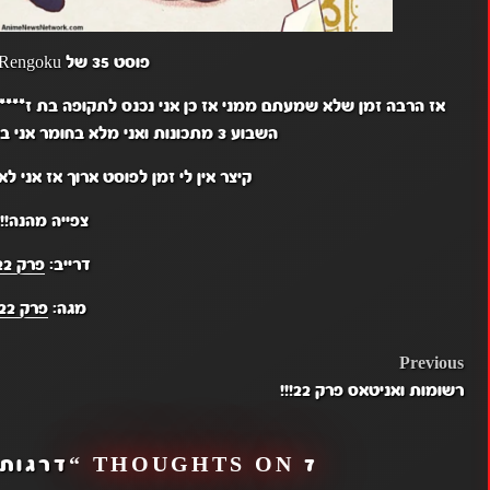
פוסט 35 של Kyujiro Rengoku.
אז הרבה זמן שלא שמעתם ממני אז כן אני נכנס לתקופה בת ז******
השבוע 3 מתכונות ואני מלא בחומר אני בלי שינה כי למדתי למתכונת.
קיצר אין לי זמן לפוסט ארוך אז אני ל
צפייה מהנה!!!
דרייב:
פרק 22
מגה:
פרק 22
POST
Previous
רשומות ואניטאס פרק 22!!!
NAVIGATION
7 THOUGHTS ON “
דרגות ה