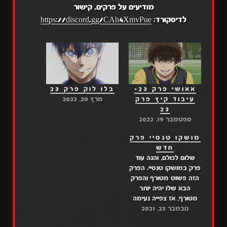
מודיעים על פרקים, קישור
לדיסקורד:
https://discord.gg/CAh4XmvPue
אאושי פרק 23+
בלו לוק פרק 23
עיבוד קיץ פרק
מרץ 20, 2023
23
ספטמבר 19, 2022
מושקו טנסיי פרק
חדש
שלום לכולם, והנה עוד
פרק במושקו טנסיי. הפרק
הזה פשוט מטורף והפרק
הבא שלו יהיה יותר
מטורף, אז צפייה נעימה
נובמבר 23, 2021
ונתראה מחר. קישור
לפרק: דרייב: פרק 8 מגה: