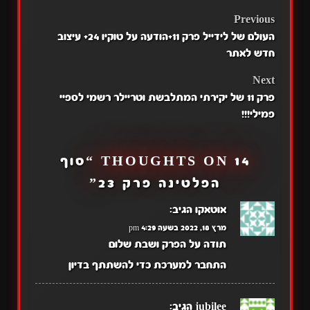
פרק 8
POST
Previous
העולם של לידייל פרק 11+הודעה על טוקיו 24+ עיצוב
NAVIGATION
חדש לאתר
Next
פרק 11 של יקירתי המתלבשת וטריילר רשמי לספיי
פמילי!!!
14 THOUGHTS ON “
סוף
הפלטינה פרק 23
”
אוטאקו
הגיב:
מרץ 18, 2022 בשעה 4:29 pm
תודה על הפרק ושבת שלום
התחבר למערכת כדי להשתתף בדיון
jubilee
הגיב: