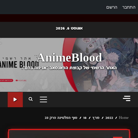
התחבר
הרשם
Ski
אוגוסט 6, 2026
t
conten
AnimeBlood
האתר הרשמי של קבוצת הפאנסאב "אנימה בדם".
PRIMARY
MENU
Home
2022
מרץ
18
סוף הפלטינה פרק 23