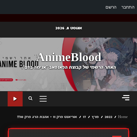
התחבר
הרשם
Ski
אוגוסט 8, 2026
t
conten
AnimeBlood
האתר הרשמי של קבוצת הפאנסאב "אנימה בדם".
PRIMARY
MENU
Home
2022
מרץ
17
אוריאנט פרק 11 + אהבת הרג פרק 10!!!