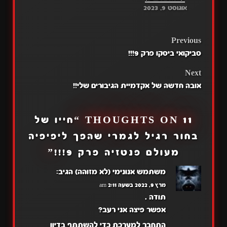
אוגוסט 9, 2023
POST
Previous
סביקואי ביסקו פרק 9!!!
NAVIGATION
Next
אובה חדשה של אקדמיית הגיבורים שלי!!
11 THOUGHTS ON “
חייו של
בחור רגיל לגמרי שהפך ליפיפיה
מעולם פנטזיה פרק 9!!!
”
משתמש אנונימי (לא מזוהה)
הגיב:
מרץ 9, 2022 בשעה 2:11 am
תודה .
אפשר פיצה אני רעב?
התחבר למערכת כדי להשתתף בדיון