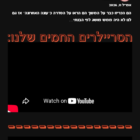
אפריל 11, 2026
הם הכריזו כבר על המשך הם הראו על הסדרה כ״עונה האחרונה״ אז גם
לנו לא היה ממש מושג לפי הבנתי…