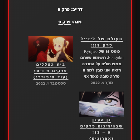
דרייב:
פרק 9
מגה:
פרק 9
העולם של לידייל
פרק 9!!!
פוסט 18 של Kyujiro
Rengoku. תשמעו שאתם
ממש חולים על הסדרה
בית הצללים
הזאת ואני מבין למה זו
פרקים 9 ו-10
סדרה טובה מאוד אני
(עוד סיפור?!)
מרץ 4, 2022
קבלתי כל כך הרבה
ספטמבר 1, 2022
הודעות מכל כך הרבה
אנשים "מתי העולם של
לידייל יוצא", "תגיד עולה
העולם של לידייל היום".
יואוו איזה שיגעון עשיתם לי
גן העדן
אבל למרות כל זה
שבגיהינום פרקים
תפקידנו…
9 – 13!
(אחרונים)