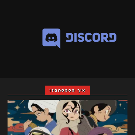
איך פספסתם?!