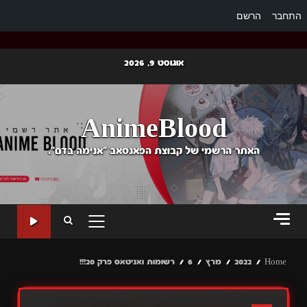
התחבר
הרשם
Ski
אוגוסט 9, 2026
t
conten
AnimeBlood
האתר הרשמי של קבוצת הפאנסאב "אנימה בדם".
PRIMARY
MENU
Home
2022
מרץ
6
רשומות ואניטאס פרק 20!!!