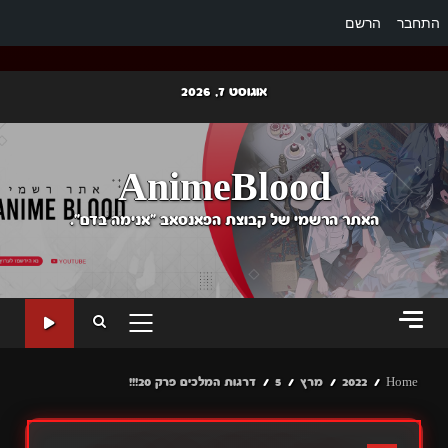
התחבר
הרשם
Ski
אוגוסט 7, 2026
t
conten
AnimeBlood
האתר הרשמי של קבוצת הפאנסאב "אנימה בדם".
PRIMARY
MENU
Home
2022
מרץ
5
דרגות המלכים פרק 20!!!