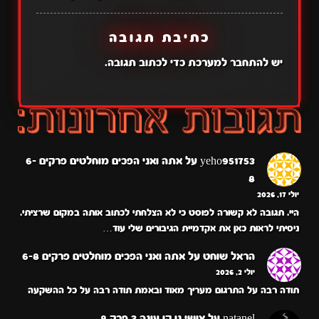
כתיבת תגובה
יש
להתחבר למערכת
כדי לכתוב תגובה.
yeho951753
על
אתה ואני הפכים מוחלטים פרקים 6-
8
יולי 17, 2026
היי. תגובה לא קשורה לפוסט כי לא הצלחתי לכתוב אותה במקום שרציתי.
ניסיתי לראות כאן את אקדמיית הגיבורים שלי עוד…
הראל שוחט
על
אתה ואני הפכים מוחלטים פרקים 6-8
יולי 2, 2026
תודה רבה על התרגום מעריך מאוד ובאמת תודה רבה על כל ההשקעה
natanel
על
אושי נו קו עונה 3 פרק 8