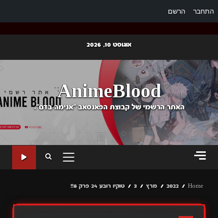
התחבר
הרשם
Ski
אוגוסט 10, 2026
t
conten
AnimeBlood
האתר הרשמי של קבוצת הפאנסאב "אנימה בדם".
PRIMARY
MENU
Home
2022
מרץ
3
טוקיו רובע 24 פרק 8!!