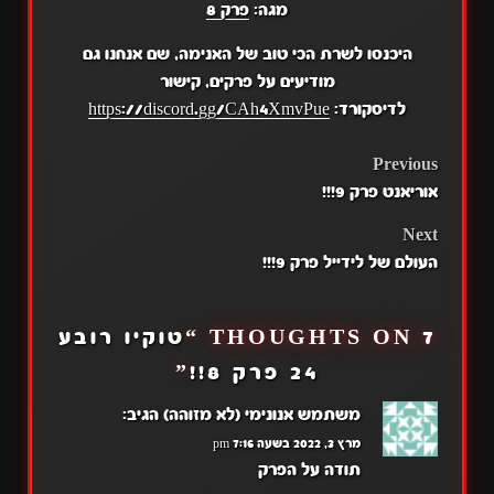
מגה:
פרק 8
היכנסו לשרת הכי טוב של האנימה, שם אנחנו גם
מודיעים על פרקים, קישור
לדיסקורד:
https://discord.gg/CAh4XmvPue
POST
Previous
אוריאנט פרק 9!!!
NAVIGATION
Next
העולם של לידייל פרק 9!!!
7 THOUGHTS ON “
טוקיו רובע
24 פרק 8!!
”
משתמש אנונימי (לא מזוהה)
הגיב:
מרץ 3, 2022 בשעה 7:16 pm
תודה על הפרק