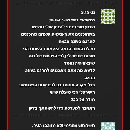
נט
הגיב:
פברואר 26, 2022 בשעה 6:47 pm
שבוע טוב רציתי להציע אולי תשימו
במתוכננים את האנימות שאתם מתכננים
לתרגם בעונה הבאה
תכלס העונה הבאה היא אחת העונות הכי
טובות שזכור לי [לפי הפרסום של מה
שיצא]ויהיה נחמד
לדעת מה אתם מתכננים לתרגם בעונה
הבאה
בכל מקרה תודה רבה לכם אתם הפאנסאב
הישראלי הכי מוצלח שיש
תודה על הכל
התחבר למערכת כדי להשתתף בדיון
משתמש אנונימי (לא מזוהה)
הגיב: