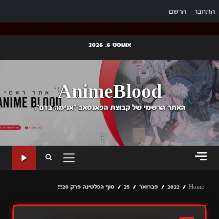
התחבר
הרשם
Ski
אוגוסט 6, 2026
t
conten
AnimeBlood
האתר הרשמי של קבוצת הפאנסאב "אנימה בדם".
PRIMARY
MENU
Home
2022
פברואר
25
סוף הפלטינה פרק 20!!!