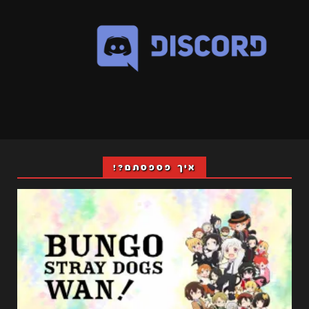
איך פספסתם?!