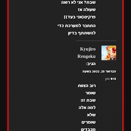
שבת? אני לא רואה
שעולה אז
פרקים{אני בעד}]
התחבר למערכת כדי
להשתתף בדיון
Kyujiro
Rengoku
הגיב:
פברואר 25, 2022 בשעה
9:12 pm
רוב הצוות
שומר
שבת זה
למה אלה
שלא
שומרים
מכבדים