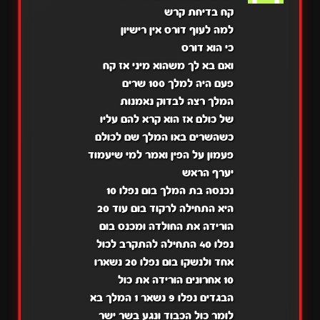
קח בדיחת קרש
למה לעוף דורס אין רישיון
כי הוא דורס
ואם בא לך משהוא מיני אז קח
פעם היה למלך 100 שרים
המלך רצה לבדוק נאמנות
של כולם אז הוא קרא להם עליו
כשהשרים באו המלך שם לכולם
פעמון על הפין ואמר למי שיעמוד
יערף הראש
נכנסה בת המלך בום נפלו 10
היא התחילה לרקוד בום עוד 20
הורידה את החולדה ומכנס בום
נפלו 40 התחילה להתקרב לכול
אחד ולנשקו בום נפלו 20 נשארו
10 אחרונים הורידה את כול
הבגדים נפלו 9 נשאר 1 המלך בא
לומר כול הכבוד ונגע בשר ישר