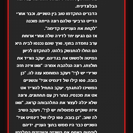
הבלונדינית.
הדברים התקדמו טוב בין השניים, וכבר אחרי
הדייט הרביעי שלהם רונה הייתה מוכנה
"לקחת את העניינים קדימה".
אז הם הגיעו יחד לדירה שלה אחרי ארוחת
ערב נחמדה בחוץ, ואיך שהם נכנסו לבית היא
הם החלו להתנשק בלהט, להתקדם לכיוון
המיטה ולפשוט את בגדיהם. יעקב הוריד את
חולצתו, רונה הנלהבת אמרה: "וואו איזה חזה
שרירי יש לך!" ויעקב המוחמא ענה לה, "כן
בובה, 100 קילו של דינמיט אני!" והשניים
המשיכו להתגפף. יעקב התחיל להוריד אט
אט את מכנסיו, נותר רק עם תחתונים, ורונה
שלא יכלה לעצור את התלהבותה קראה, "וואו
איזה שוקיים מפוסלות יש לך!", ויעקב השיב
לה שוב, "כן בובה, 100 קילו של דינמיט אני!"
השניים כבר היו ממש בתוך העניין, ידיהם
לופתות האחת את השנייה והעניינים התלהטו