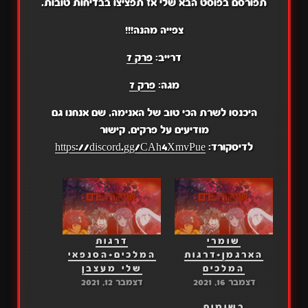
תפורסם בפוסט הבא שלי אז תפציצו בבדיחות טובות.
צפייה מהנה!!!
דרייב:
פרק 7
מגה:
פרק 7
היכנסו לשרת הכי טוב של האנימה, שם אנחנו גם
מודיעים על פרקים, קישור
לדיסקורד:
https://discord.gg/CAh4XmvPue
שומרי
דרגות
הארגמן+דרגות
המלכים+הסנפאי
המלכים
שלי מעצבן
דצמבר 16, 2021
דצמבר 12, 2021
רשומות