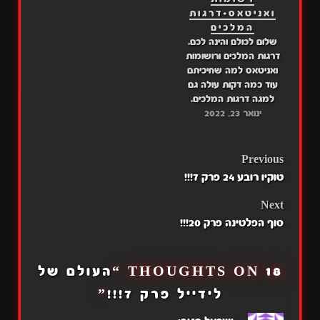
ואניטאס+דרגות
המלכים
שלום לכולם והינה לכם.
דרגות המלכים ורושומות
ואניטאס למה שחיכיתם
עוד כמה דקות עולה גם
למגה דרגות המלכים.
ינואר 23, 2022
קוטלי השדים עולה מחר.
קישור לפרקים: דרגות
המלכים: דרייב: פרק 14
מגה: פרק 14 רשומות
POST
Previous
ואניטאס דרייב: פרק 14
טוקיו רובע 24 פרק 7!!!
מגה: פרק 14 היכנסו
NAVIGATION
לשרת הכי טוב של
Next
האנימה, שם אנחנו גם
סוף הפלטינה פרק 20!!!
מודיעים…
18 THOUGHTS ON “
העולם של
לידייל פרק 7!!!
”