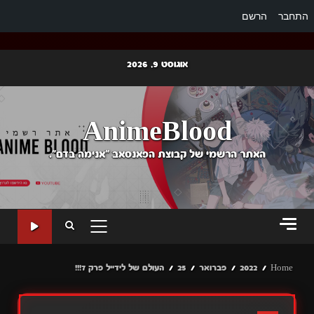
התחבר
הרשם
Ski
אוגוסט 9, 2026
t
conten
AnimeBlood
האתר הרשמי של קבוצת הפאנסאב "אנימה בדם".
PRIMARY
MENU
Home
2022
פברואר
25
העולם של לידייל פרק 7!!!