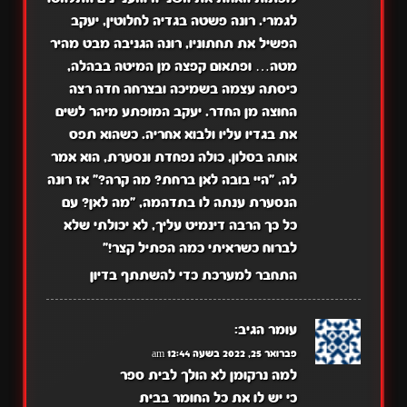
לגמרי. רונה פשטה בגדיה לחלוטין, יעקב
הפשיל את תחתוניו, רונה הגניבה מבט מהיר
מטה… ופתאום קפצה מן המיטה בבהלה,
כיסתה עצמה בשמיכה ובצרחה חדה רצה
החוצה מן החדר. יעקב המופתע מיהר לשים
את בגדיו עליו ולבוא אחריה. כשהוא תפס
אותה בסלון, כולה נפחדת ונסערת, הוא אמר
לה, "היי בובה לאן ברחת? מה קרה?" אז רונה
הנסערת ענתה לו בתדהמה, "מה לאן? עם
כל כך הרבה דינמיט עליך, לא יכולתי שלא
לברוח כשראיתי כמה הפתיל קצר!"
התחבר למערכת כדי להשתתף בדיון
עומר
הגיב:
פברואר 25, 2022 בשעה 12:44 am
למה נרקומן לא הולך לבית ספר
כי יש לו את כל החומר בבית