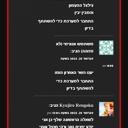
צילצל הפעמון
והמבין יבין
התחבר למערכת כדי להשתתף
בדיון
משתמש אנונימי (לא
מזוהה)
הגיב:
פברואר 25, 2022 בשעה
9:05 am
יענו השר האחרון הומו
התחבר למערכת כדי
להשתתף בדיון
Kyujiro Rengoku
הגיב:
פברואר 25, 2022 בשעה 12:04 pm
לשאלה הראשונה שלף כן אני
יודע יפנית טוב ורקי מנצל אותי