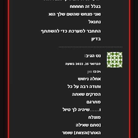
בגלל זה חחחחח
ואני מנחש שהשם שלך הוא
נתנאל
התחבר למערכת כדי להשתתף
בדיון
נט
הגיב:
פברואר 25, 2022 בשעה
12:34 pm
אחלה ניחוש
ותודה רבה על כל
הפרקים שאתה
מתרגם
ו……שיהיה לך טיול
מוצלח
[סתם שאילה
האתר[והצוות] שומר