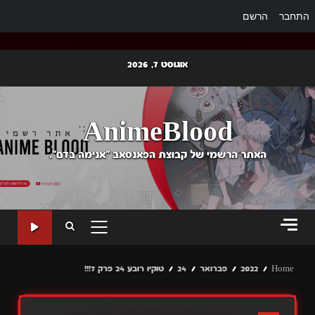
התחבר
הרשם
Ski
אוגוסט 7, 2026
t
conten
AnimeBlood
האתר הרשמי של קבוצת הפאנסאב "אנימה בדם".
PRIMARY
MENU
Home
2022
פברואר
24
טוקיו רובע 24 פרק 7!!!