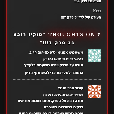
אוריאנט פרק 8!!!
NAVIGATION
Next
העולם של לידייל פרק 7!!!
7 THOUGHTS ON “
טוקיו רובע
24 פרק 7!!!
”
משתמש אנונימי (לא מזוהה)
הגיב:
פברואר 24, 2022 בשעה 9:52 pm
תודה על הפרק ויהיה משעמם בלעדיך
התחבר למערכת כדי להשתתף בדיון
עומר חבר
הגיב:
פברואר 24, 2022 בשעה 9:58 pm
תודה רבה על הפרק. אתם באמת מוציאים
פרקים במהירות מטורפת
ואתה ממש העלתה לי את הציפיות בנוגע