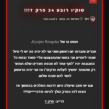
כללי
טוקיו רובע 24 פרק 7!!!
1 min read
רקי
פברואר 24, 2022
פוסט 12 של Kyujiro Rengoku.
חברים וחברות יום ראשון ושני אני לא יהיה פה יש לי טיול
שנתי ליומיים אני בטוח שתתגעגעו אליי מאוד (בטח כל
התגובות יהיו "לאף אחד לא אכפת מצדינו שלא תחזור
רק שהאתר ימשיך לעלות פרקים") אז אני יהיה הראשון
לומר לכם שבת שלום.
וגם יש מצב שיעלה היום דרגות המלכים בהמשך אז
תצפו לזה הפרק הולך להיות מדהיייייים!!!!!
דרייב:
פרק 7