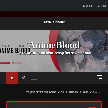
התחבר
הרשם
Ski
אוגוסט 6, 2026
t
conten
AnimeBlood
האתר הרשמי של קבוצת הפאנסאב "אנימה בדם".
PRIMARY
MENU
Home
2022
פברואר
22
העולם של לידייל פרק 5!!!