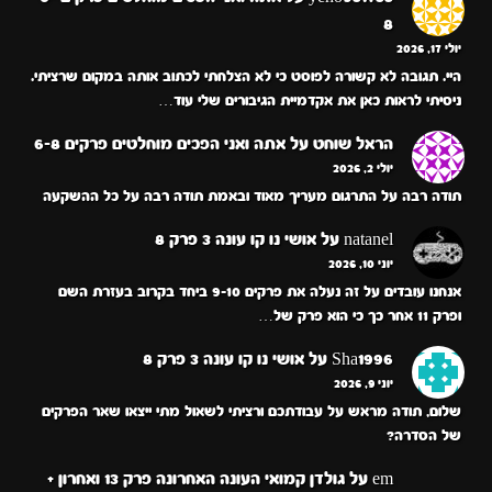
8
יולי 17, 2026
היי. תגובה לא קשורה לפוסט כי לא הצלחתי לכתוב אותה במקום שרציתי.
ניסיתי לראות כאן את אקדמיית הגיבורים שלי עוד…
הראל שוחט
על
אתה ואני הפכים מוחלטים פרקים 6-8
יולי 2, 2026
תודה רבה על התרגום מעריך מאוד ובאמת תודה רבה על כל ההשקעה
natanel
על
אושי נו קו עונה 3 פרק 8
יוני 10, 2026
אנחנו עובדים על זה נעלה את פרקים 9-10 ביחד בקרוב בעזרת השם
ופרק 11 אחר כך כי הוא פרק של…
Sha1996
על
אושי נו קו עונה 3 פרק 8
יוני 9, 2026
שלום, תודה מראש על עבודתכם ורציתי לשאול מתי ייצאו שאר הפרקים
של הסדרה?
em
על
גולדן קמואי העונה האחרונה פרק 13 ואחרון +