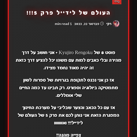
כללי
העולם של לידייל פרק 5!!!
1 min read
רקי
פברואר 22, 2022
פוסט 8 של Kyujiro Rengoku + אני חושב על דרך
מהירה ובלי כאבים למות עם משהו יכל להציע דרך כזאת
זה יהיה מאוד נחמד מצידו.
אז כן אני נכנס לתקופת בגרויות של ספרות לשון
מתמטיקה ביולוגיה וספורט. רק תבינו עד כמה החיים
שלי אומללים.
אז עם כל הכאב והצער שבליבי על מערכת החינוך
המפגרת הזאת אני נותן לכם את פרק 5 של העולם של
לידייל!!! ואווווווו
צפייה מהנה!!