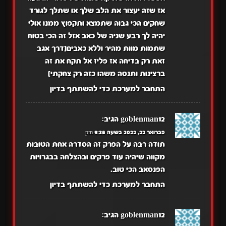
אז שזה יעצור את הלב שלך או שתלך לגורד
שחקים הכי גבוה שתמצא ותקפוץ ממנו אולי
יהיה לך רבע שניה של כאב אזל זה הכי בטוח
שתמות מוות מהיר וללא כאבים[דרך אגב
זאת רק בדיחה אז פליז אל תקח את זה
ברצינות ותנסה משהו כזה רק צחקתי]
התחבר למערכת כדי להשתתף בדיון
goblenman12
הגיב:
פברואר 22, 2022 בשעה 9:38 pm
תודה רבה על הפרק זה הסדרה אחת הטובות
מקווה שיהיה עוד פרקים ובהצלחה בבגרויות
הפנסאב הכי טוב.
התחבר למערכת כדי להשתתף בדיון
goblenman12
הגיב: