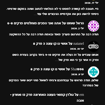
יולי 17, 2026
היי. תגובה לא קשורה לפוסט כי לא הצלחתי לכתוב אותה במקום שרציתי.
ניסיתי לראות כאן את אקדמיית הגיבורים שלי עוד…
הראל שוחט
על
אתה ואני הפכים מוחלטים פרקים 6-8
יולי 2, 2026
תודה רבה על התרגום מעריך מאוד ובאמת תודה רבה על כל ההשקעה
natanel
על
אושי נו קו עונה 3 פרק 8
יוני 10, 2026
אנחנו עובדים על זה נעלה את פרקים 9-10 ביחד בקרוב בעזרת השם
ופרק 11 אחר כך כי הוא פרק של…
Sha1996
על
אושי נו קו עונה 3 פרק 8
יוני 9, 2026
שלום, תודה מראש על עבודתכם ורציתי לשאול מתי ייצאו שאר הפרקים
של הסדרה?
em
על
גולדן קמואי העונה האחרונה פרק 13 ואחרון +
אובה