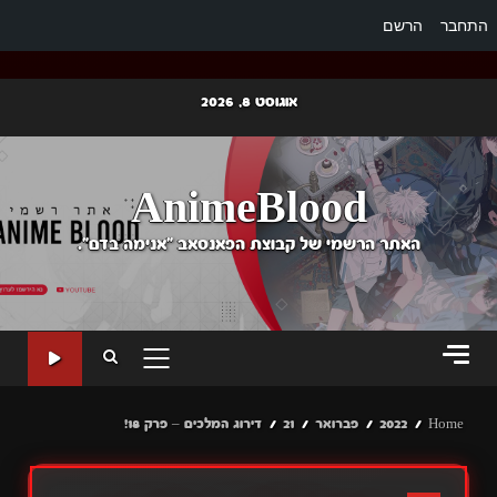
התחבר
הרשם
Ski
אוגוסט 8, 2026
t
conten
AnimeBlood
האתר הרשמי של קבוצת הפאנסאב "אנימה בדם".
PRIMARY
MENU
Home
2022
פברואר
21
דירוג המלכים – פרק 18!