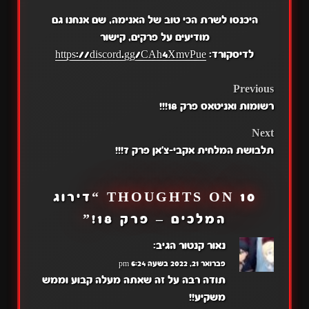
היכנסו לשרת הכי טוב של האנימה, שם אנחנו גם
מודיעים על פרקים, קישור
לדיסקורד:
https://discord.gg/CAh4XmvPue
POST
Previous
רשומות ואניטאס פרק 18!!!
NAVIGATION
Next
תלבושת המלחית אקבי-צ'אן פרק 7!!!
10 THOUGHTS ON “
דירוג
המלכים – פרק 18!
”
נאור קנטור
הגיב:
פברואר 21, 2022 בשעה 6:24 pm
תודה רבה על זה שאתה מעלה קבוע וממש
משקיע!!