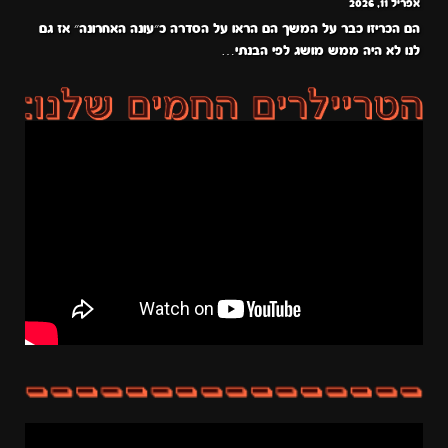
אפריל 11, 2026
הם הכריזו כבר על המשך הם הראו על הסדרה כ״עונה האחרונה״ אז גם
לנו לא היה ממש מושג לפי הבנתי…