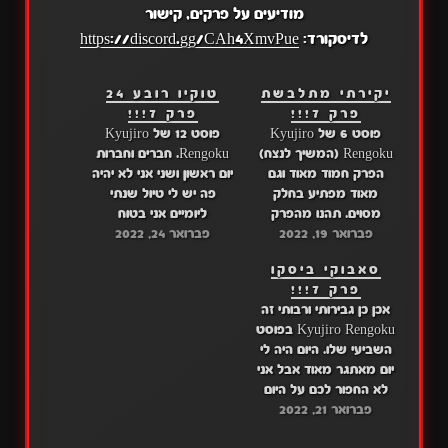
מודיעים על פרקים, קישור
לדיסקורד:
https://discord.gg/CAh4XmvPue
יקירתי מתלבשת
טוקיו רובע 24
פרק 7!!!
פרק 7!!!
פוסט 6 של Kyujiro
פוסט 12 של Kyujiro
Rengoku (המשיך לנצח)
Rengoku. חברים וחברות
הפרק חמוד מאוד וגם
יום ראשון ושני אני לא יהיה
מאוד מפתיע בחלק
פה יש לי טיול שנתי
מסוים. תהנו מהפרק
ליומיים אני בטוח
פברואר 19, 2022
וצפייה מהנה!! דרייב: פרק
פברואר 24, 2022
שתתגעגעו אליי מאוד
7 מגה: פרק 7 היכנסו
(בטח כל התגובות יהיו
סאבוקי ביסקו
לשרת הכי טוב של
"לאף אחד לא אכפת
פרק 7!!!
האנימה, שם אנחנו גם
מצדינו שלא תחזור רק
אכן כן גבירותי ורבותי זה
מודיעים על פרקים, קישור
שהאתר ימשיך לעלות
Kyujiro Rengoku בפוסט
לדיסקורד: https://discord.gg/CAh4XmvPue
פרקים") אז אני יהיה
השביעי שלו. היום היה לי
הראשון לומר לכם שבת
יום מאתגר מאוד אבל אני
שלום. וגם יש…
לא החפור לכם על היום
פברואר 21, 2022
המשעמם שלי מפני
שלאף אחד לא באמת