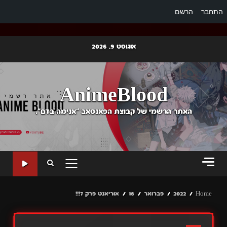
התחבר
הרשם
Ski
אוגוסט 9, 2026
t
conten
AnimeBlood
האתר הרשמי של קבוצת הפאנסאב "אנימה בדם".
PRIMARY
MENU
Home
2022
פברואר
16
אוריאנט פרק 7!!!