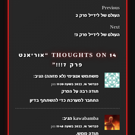
אכפת. (אני אדם בודד
מאוד) אז לכל האנשים
POST
Previous
שחושבים איפה רקי אז
העולם של לידייל פרק 2
מצטער לבשר רקי ישן. אז
NAVIGATION
הוא הפקיד את…
Next
העולם של לידייל פרק 3!
14 THOUGHTS ON “
אוריאנט
פרק 7!!!
”
משתמש אנונימי (לא מזוהה)
הגיב:
פברואר 16, 2022 בשעה 11:39 pm
תודה רבה על הפרק
התחבר למערכת כדי להשתתף בדיון
kawabamba
הגיב:
פברואר 16, 2022 בשעה 11:48 pm
תודה ממש.