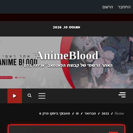
התחבר
הרשם
Ski
אוגוסט 10, 2026
t
conten
AnimeBlood
האתר הרשמי של קבוצת הפאנסאב "אנימה בדם".
PRIMARY
MENU
Home
2022
פברואר
15
סאבוקי ביסקו פרק 6