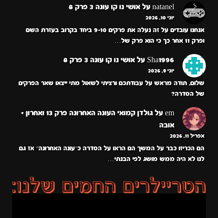
natanel
על
אושי נו קו עונה 3 פרק 8
יוני 10, 2026
אנחנו עובדים על זה נעלה את פרקים 9-10 ביחד בקרוב בעזרת השם
ופרק 11 אחר כך כי הוא פרק של…
Sha1996
על
אושי נו קו עונה 3 פרק 8
יוני 9, 2026
שלום, תודה מראש על עבודתכם ורציתי לשאול מתי ייצאו שאר הפרקים
של הסדרה?
em
על
גולדן קמואי העונה האחרונה פרק 13 ואחרון +
אובה
אפריל 11, 2026
הם הכריזו כבר על המשך הם הראו על הסדרה כ״עונה האחרונה״ אז גם
לנו לא היה ממש מושג לפי הבנתי…