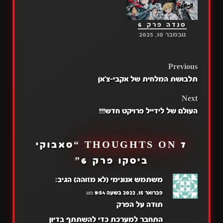
סנדה פרק 6
נובמבר 10, 2025
POST
Previous
תלבושת המלחית של אקבי-צ'אן
NAVIGATION
Next
העולם של לידייל פרויקט חדש!!!
7 THOUGHTS ON “
סאבוקי
ביסקו פרק 6
”
משתמש אנונימי (לא מזוהה)
הגיב:
פברואר 15, 2022 בשעה 9:54 am
תודה על הפרק
התחבר למערכת כדי להשתתף בדיון