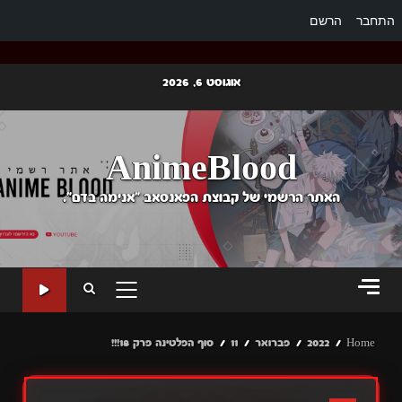
התחבר
הרשם
Ski
אוגוסט 6, 2026
t
conten
AnimeBlood
האתר הרשמי של קבוצת הפאנסאב "אנימה בדם".
PRIMARY
MENU
Home
2022
פברואר
11
סוף הפלטינה פרק 18!!!