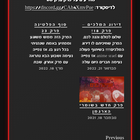
לדיסקורד:
https://discord.gg/CAh4XmvPue
דירוג המלכים –
סוף הפלטינה
פרק 18!
פרק 23
שלום לכולם והנה לכם,
הפרק הזה ממש משוגע
הפרק שחיכיתם לו דירוג
ומפתיע באמת שנהניתי
המלכים!!!! בשיתוף פעולה
בכל רגע בו. אז צפייה
עם anime srael אז צפייה
נעימה ושבוע הבא נתראה
נעימה חברים היום עולה
עם פרק אחרון. שבת
פברואר 21, 2022
גם אקבי-צ'אן. ואני לא
מרץ 18, 2022
שלום. ואנחנו שבוע הבא
מבטיח אבל יש סיכוי
נכריז מה אנחנו נתרגם.
לפרויקט חדש. קישורים:
דרייב: פרק 23 מגה: פרק
דרייב: פרק 18 מגה: פרק
23 היכנסו לשרת הכי טוב
18 היכנסו לשרת הכי טוב
של האנימה, שם אנחנו גם
של האנימה, שם אנחנו גם
מודיעים על פרקים, קישור
פרק חדש בשומרי
מודיעים על פרקים,
לדיסקורד: https://discord.gg/CAh4XmvPue
הארגמן
קישור…
נובמבר 18, 2021
POST
Previous