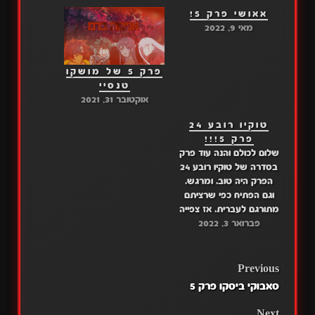
אאושי פרק 5!
מאי 9, 2022
פרק 5 של מושקו
טנסיי
אוקטובר 31, 2021
טוקיו רובע 24
פרק 5!!!
שלום לכולם והנה עוד פרק
בסדרה של טוקיו רובע 24
הפרק היה טוב. ומרגש.
וגם הפתיח כפי שרציתם
מתורגם לעברית. אז צפייה
פברואר 3, 2022
נעימה כולם. דרייב: פרק 5
מגה: פרק 5
POST
Previous
סאבוקי ביסקו פרק 5
NAVIGATION
Next