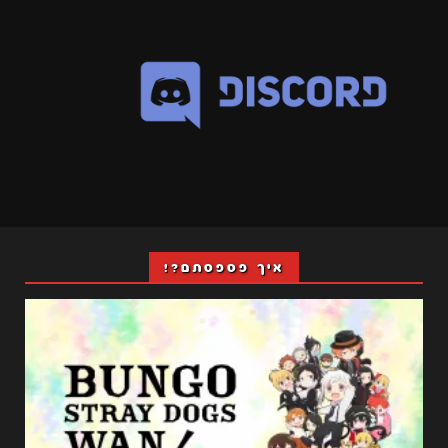
איך פספסתם?!