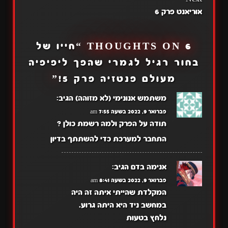
אוריאנט פרק 6
6 THOUGHTS ON “
חייו של
בחור רגיל לגמרי שהפך ליפיפיה
מעולם פנטזיה פרק 5!
”
משתמש אנונימי (לא מזוהה)
הגיב:
פברואר 9, 2022 בשעה 7:55 am
תודה על הפרק ולמה רשמת כולן ?
התחבר למערכת כדי להשתתף בדיון
אנימה בדם
הגיב:
פברואר 9, 2022 בשעה 8:41 am
המקלדת שהייתי איתה זה היה
במחשב ניד היא היתה גרוע.
נלחץ בטעות