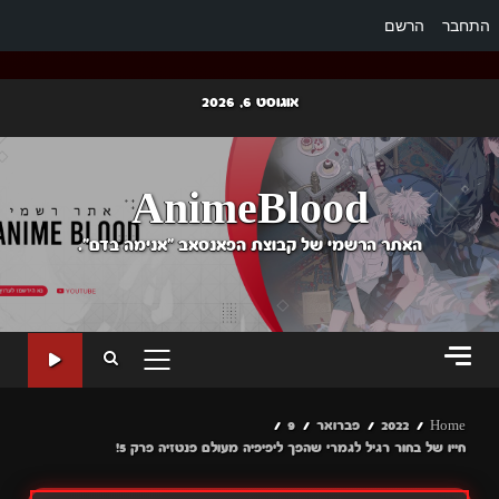
התחבר
הרשם
Ski
אוגוסט 6, 2026
t
conten
AnimeBlood
האתר הרשמי של קבוצת הפאנסאב "אנימה בדם".
PRIMARY
MENU
Home
2022
פברואר
9
חייו של בחור רגיל לגמרי שהפך ליפיפיה מעולם פנטזיה פרק 5!