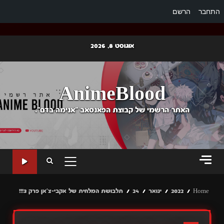
התחבר
הרשם
Ski
אוגוסט 8, 2026
t
conten
AnimeBlood
האתר הרשמי של קבוצת הפאנסאב "אנימה בדם".
PRIMARY
MENU
Home
2022
ינואר
24
תלבושת המלחית של אקבי-צ'אן פרק 3!!!