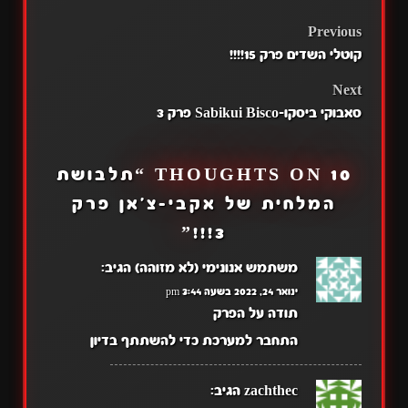
POST
Previous
קוטלי השדים פרק 15!!!!
NAVIGATION
Next
סאבוקי ביסקו-Sabikui Bisco פרק 3
10 THOUGHTS ON “
תלבושת
המלחית של אקבי-צ'אן פרק
”
3!!!
משתמש אנונימי (לא מזוהה)
הגיב:
ינואר 24, 2022 בשעה 3:44 pm
תודה על הפרק
התחבר למערכת כדי להשתתף בדיון
zachthec
הגיב: