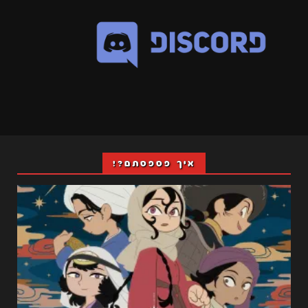
איך פספסתם?!