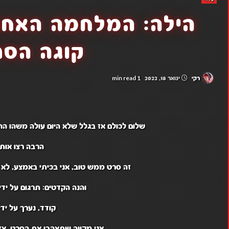
הילה: המלחמה האחרו
קוגה הסר
1 min read
רקי
ינואר 18, 2022
שלום לכולם אז בגלל שלא היום עולה משהו ה
הרבה רצו אותו
זה סרט ממש טוב, אני בכיתי באמצע, לא י
והנה הקדטים: תרגום על ידי- ufkin1089
קודד, נערך על ידי:
אני מקווה שתאהבו את הסרט. אז 