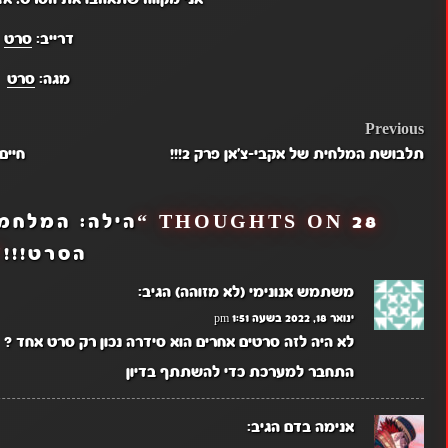
דרייב:
סרט
מגה:
סרט
POST
Previous
תלבושת המלחית של אקבי-צ'אן פרק 2!!!
חיים
NAVIGATION
28 THOUGHTS ON “
הילה: המלחמה
הסרט!!!
”
משתמש אנונימי (לא מזוהה)
הגיב:
ינואר 18, 2022 בשעה 1:51 pm
לא היה לזה סרטים אחרים הוא סידרה נכון רק סרט אחד ?
התחבר למערכת כדי להשתתף בדיון
אנימה בדם
הגיב: