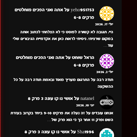
yeho951753
על
אתה ואני הפכים מוחלטים
פרקים 6-8
יולי 17, 2026
היי. תגובה לא קשורה לפוסט כי לא הצלחתי לכתוב אותה
במקום שרציתי. ניסיתי לראות כאן את אקדמיית הגיבורים שלי
עוד…
הראל שוחט
על
אתה ואני הפכים מוחלטים
פרקים 6-8
יולי 2, 2026
תודה רבה על התרגום מעריך מאוד ובאמת תודה רבה על כל
ההשקעה
natanel
על
אושי נו קו עונה 3 פרק 8
יוני 10, 2026
אנחנו עובדים על זה נעלה את פרקים 9-10 ביחד בקרוב בעזרת
השם ופרק 11 אחר כך כי הוא פרק של…
Sha1996
על
אושי נו קו עונה 3 פרק 8