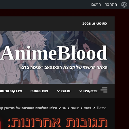
אודות
התחבר
הרשם
וורדפרס
Skip
אוגוסט 8, 2026
to
content
AnimeBlood
האתר הרשמי של קבוצת הפאנסאב "אנימה בדם".
פרויקטים
מנגות
צוות האתר:
אינדקס אנימות
Home
2022
ינואר
18
הילה: המלחמה האחרונה של מריואין קוג