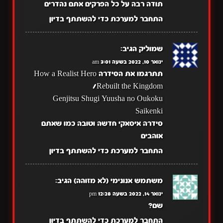
תודה רבה על כל הפרקים אתם נהדרים
התחבר למערכת כדי להשתתף בדיון
שמוליק
הגיב:
ינואר 10, 2022 בשעה 3:01 am
תתרגמו את הסידרה How a Realist Hero
Rebuilt the Kingdom/
Genjitsu Shugi Yuusha no Oukoku
Saikenki
סידרה איסאקי חדשה וטובה כמו שאתם
אוהבים
התחבר למערכת כדי להשתתף בדיון
משתמש אנונימי (לא מזוהה)
הגיב:
ינואר 14, 2022 בשעה 12:28 pm
שם?
התחבר למערכת כדי להשתתף בדיון