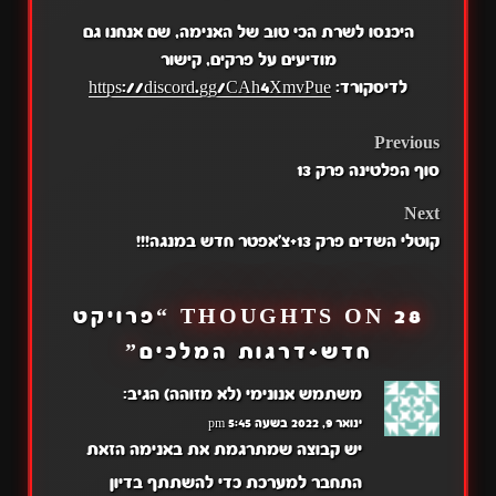
היכנסו לשרת הכי טוב של האנימה, שם אנחנו גם
מודיעים על פרקים, קישור
לדיסקורד:
https://discord.gg/CAh4XmvPue
POST
Previous
סוף הפלטינה פרק 13
NAVIGATION
Next
קוטלי השדים פרק 13+צ'אפטר חדש במנגה!!!
28 THOUGHTS ON “
פרויקט
חדש+דרגות המלכים
”
משתמש אנונימי (לא מזוהה)
הגיב:
ינואר 9, 2022 בשעה 5:45 pm
יש קבוצה שמתרגמת את באנימה הזאת
התחבר למערכת כדי להשתתף בדיון