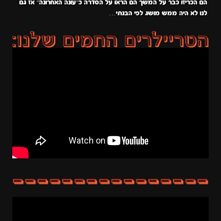
הם הכריזו כבר על המשך הם הראו על הסדרה כ״עונה האחרונה״ אז גם
לנו לא היה ממש מושג לפי הבנתי…