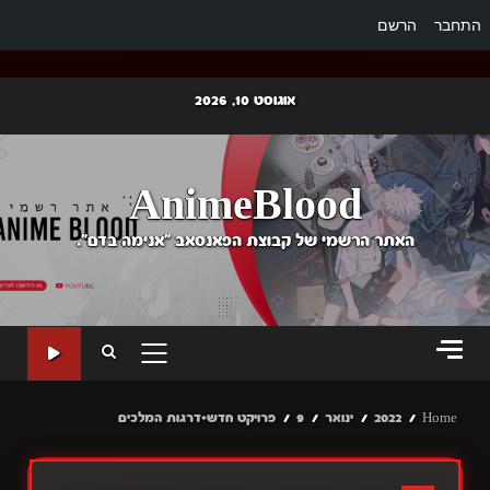
התחבר
הרשם
Ski
אוגוסט 10, 2026
t
conten
AnimeBlood
האתר הרשמי של קבוצת הפאנסאב "אנימה בדם".
PRIMARY
MENU
Home
2022
ינואר
9
פרויקט חדש+דרגות המלכים