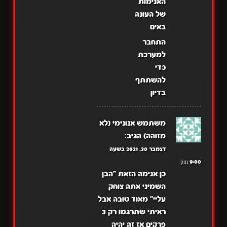
האנימות
של העונה
באים
התחבר
למערכת
כדי
להשתתף
בדיון
משתמש אנונימי (לא
מזוהה)
הגיב:
דצמבר 30, 2021 בשעה
9:00 pm
כן אנימה הזאת "הבן
השמיני אתה צוחק
עליי" מאוד טובה אבל
ראיתי שתרגמו רק 3
פרקים אז זה יהיה