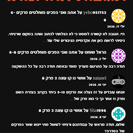
yeho951753
על
אתה ואני הפכים מוחלטים פרקים 6-
8
יולי 17, 2026
היי. תגובה לא קשורה לפוסט כי לא הצלחתי לכתוב אותה במקום שרציתי.
ניסיתי לראות כאן את אקדמיית הגיבורים שלי עוד…
הראל שוחט
על
אתה ואני הפכים מוחלטים פרקים 6-8
יולי 2, 2026
תודה רבה על התרגום מעריך מאוד ובאמת תודה רבה על כל ההשקעה
natanel
על
אושי נו קו עונה 3 פרק 8
יוני 10, 2026
אנחנו עובדים על זה נעלה את פרקים 9-10 ביחד בקרוב בעזרת השם
ופרק 11 אחר כך כי הוא פרק של…
Sha1996
על
אושי נו קו עונה 3 פרק 8
יוני 9, 2026
שלום, תודה מראש על עבודתכם ורציתי לשאול מתי ייצאו שאר הפרקים
של הסדרה?