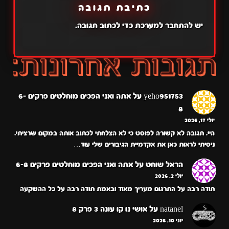
כתיבת תגובה
יש
להתחבר למערכת
כדי לכתוב תגובה.
yeho951753
על
אתה ואני הפכים מוחלטים פרקים 6-
8
יולי 17, 2026
היי. תגובה לא קשורה לפוסט כי לא הצלחתי לכתוב אותה במקום שרציתי.
ניסיתי לראות כאן את אקדמיית הגיבורים שלי עוד…
הראל שוחט
על
אתה ואני הפכים מוחלטים פרקים 6-8
יולי 2, 2026
תודה רבה על התרגום מעריך מאוד ובאמת תודה רבה על כל ההשקעה
natanel
על
אושי נו קו עונה 3 פרק 8
יוני 10, 2026