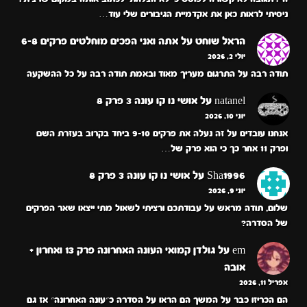
ניסיתי לראות כאן את אקדמיית הגיבורים שלי עוד…
הראל שוחט
על
אתה ואני הפכים מוחלטים פרקים 6-8
יולי 2, 2026
תודה רבה על התרגום מעריך מאוד ובאמת תודה רבה על כל ההשקעה
natanel
על
אושי נו קו עונה 3 פרק 8
יוני 10, 2026
אנחנו עובדים על זה נעלה את פרקים 9-10 ביחד בקרוב בעזרת השם
ופרק 11 אחר כך כי הוא פרק של…
Sha1996
על
אושי נו קו עונה 3 פרק 8
יוני 9, 2026
שלום, תודה מראש על עבודתכם ורציתי לשאול מתי ייצאו שאר הפרקים
של הסדרה?
em
על
גולדן קמואי העונה האחרונה פרק 13 ואחרון +
אובה
אפריל 11, 2026
הם הכריזו כבר על המשך הם הראו על הסדרה כ״עונה האחרונה״ אז גם