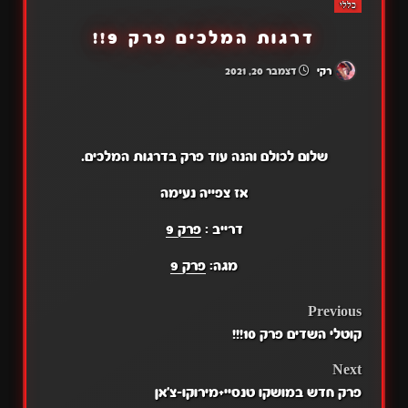
כללי
דרגות המלכים פרק 9!!
רקי
דצמבר 20, 2021
שלום לכולם והנה עוד פרק בדרגות המלכים.
אז צפייה נעימה
דרייב :
פרק 9
מגה:
פרק 9
POST
Previous
קוטלי השדים פרק 10!!!
NAVIGATION
Next
פרק חדש במושקו טנסיי+מירוקו-צ'אן