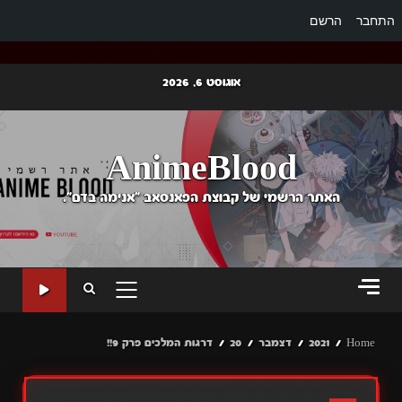
התחבר
הרשם
Ski
אוגוסט 6, 2026
t
conten
AnimeBlood
האתר הרשמי של קבוצת הפאנסאב "אנימה בדם".
PRIMARY
MENU
Home
2021
דצמבר
20
דרגות המלכים פרק 9!!