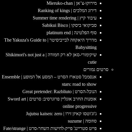
מירוקו-צ’אן | Mieruko-chan
דירוג המלכים | Ranking of kings
עיבוד קיץ | Summer time rendering
סביקואי ביסקו | Sabikui Bisco
סוף הפלטינה | platinum end
מדריך היאקוזה לבייביסיטר | The Yakuza's Guide to
Babysitting
שיקימורי-סאן לא רק חמודה | Shikimori's not just a
cutie
סרטים גמורים
אנסמבל סטארז הסרט – המסע אל המופע | Ensemble
stars: road to show
הנוכל-הסרט | Great pretender: Razbliuto
אומנות החרב אונליין פרוגרסיב: סרטים | Sword art
online progressive
ג'וג'וטסו קאיזן זירו | Jujutsu kaisen: zero
סוזומה | suzume
פייט סטריינג' פייק-לחישות השחר-סרט | Fate/strange