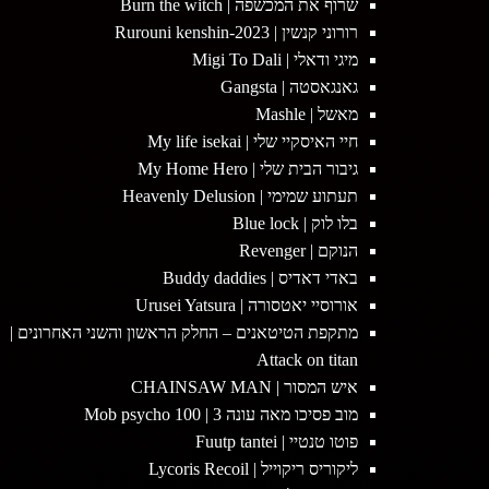
שרוף את המכשפה | Burn the witch
רורוני קנשין | 2023-Rurouni kenshin
מיגי ודאלי | Migi To Dali
גאנגאסטה | Gangsta
מאשל | Mashle
חיי האיסקיי שלי | My life isekai
גיבור הבית שלי | My Home Hero
תעתוע שמימי | Heavenly Delusion
בלו לוק | Blue lock
הנוקם | Revenger
באדי דאדיס | Buddy daddies
אורוסיי יאטסורה | Urusei Yatsura
מתקפת הטיטאנים – החלק הראשון והשני האחרונים |
Attack on titan
איש המסור | CHAINSAW MAN
מוב פסיכו מאה עונה 3 | Mob psycho 100
פוטו טנטיי | Fuutp tantei
ליקוריס ריקוייל | Lycoris Recoil