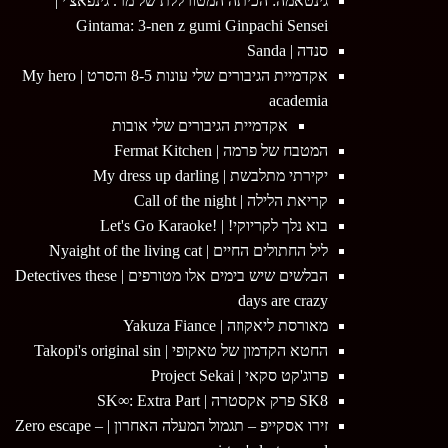
גינטאמה: הכיתה המטורללת של מר. גינפאצ'י |
Gintama: 3-nen z gumi Ginpachi Sensei
סנדה | Sanda
אקדמיית הגיבורים שלי עונות 8-5 והסרט | My hero
academia
אקדמיית הגיבורים שלי אובות
המטבח של פרמה | Fermat Kitchen
יקירתי מתלבשת | My dress up darling
קריאת הלילה | Call of the night
בוא נלך לקריוקי! | !Let's Go Karaoke
ליל החתולים החיים | Nyaight of the living cat
הבלשים שיש בימים אלו מטורפים | Detectives these
days are crazy
מאורסת ליאקוזה | Yakuza Fiance
החטא הקדמון של טאקופי | Takopi's original sin
פרוג'קט סקאי | Project Sekai
SK8 פרק אקסטרה | SK∞: Extra Part
זירו אסקייפ – תגמול המעלה האחרון | Zero escape –