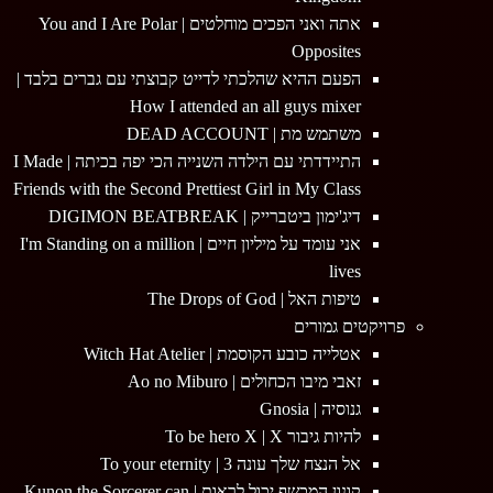
אתה ואני הפכים מוחלטים | You and I Are Polar
Opposites
הפעם ההיא שהלכתי לדייט קבוצתי עם גברים בלבד |
How I attended an all guys mixer
משתמש מת | DEAD ACCOUNT
התיידדתי עם הילדה השנייה הכי יפה בכיתה | I Made
Friends with the Second Prettiest Girl in My Class
דיג'ימון ביטברייק | DIGIMON BEATBREAK
אני עומד על מיליון חיים | I'm Standing on a million
lives
טיפות האל | The Drops of God
פרויקטים גמורים
אטלייה כובע הקוסמת | Witch Hat Atelier
זאבי מיבו הכחולים | Ao no Miburo
גנוסיה | Gnosia
להיות גיבור To be hero X | X
אל הנצח שלך עונה 3 | To your eternity
קונון המכשף יכול לראות | Kunon the Sorcerer can