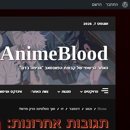
אודות
התחבר
הרשם
וורדפרס
Skip
אוגוסט 7, 2026
to
content
AnimeBlood
האתר הרשמי של קבוצת הפאנסאב "אנימה בדם".
פרויקטים
מנגות
צוות האתר:
אינדקס אנימות
Home
2021
דצמבר
17
סוך הפלטינה פרק חדש!!