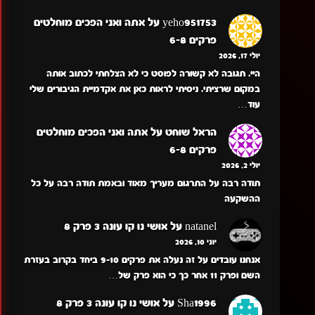
yeho951753
על
אתה ואני הפכים מוחלטים
פרקים 6-8
יולי 17, 2026
היי. תגובה לא קשורה לפוסט כי לא הצלחתי לכתוב אותה
במקום שרציתי. ניסיתי לראות כאן את אקדמיית הגיבורים שלי
עוד…
הראל שוחט
על
אתה ואני הפכים מוחלטים
פרקים 6-8
יולי 2, 2026
תודה רבה על התרגום מעריך מאוד ובאמת תודה רבה על כל
ההשקעה
natanel
על
אושי נו קו עונה 3 פרק 8
יוני 10, 2026
אנחנו עובדים על זה נעלה את פרקים 9-10 ביחד בקרוב בעזרת
השם ופרק 11 אחר כך כי הוא פרק של…
Sha1996
על
אושי נו קו עונה 3 פרק 8