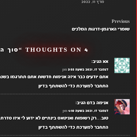
מרץ 11, 2022
POST
Previous
שומרי הארגמן+דרגות המלכים
NAVIGATION
4 THOUGHTS ON “
סוך ה
אא
הגיב:
דצמבר 17, 2021 בשעה 3:55 pm
אתם יודעים כבר איזה אנימות חדשות אתם תתרגמו בשנת 2022 
התחבר למערכת כדי להשתתף בדיון
אנימה בדם
הגיב:
דצמבר 17, 2021 בשעה 4:10 pm
טוב…רק רשומות ואניטאס בינתיים לא ידוע לי איזו סדרת יצאו גם בal
התחבר למערכת כדי להשתתף בדיון