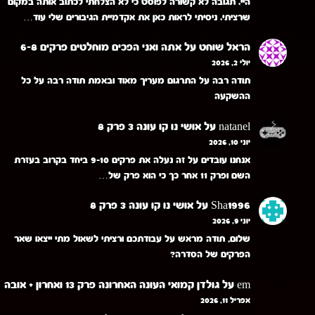
היי. תגובה לא קשורה לפוסט כי לא הצלחתי לכתוב אותה במקום
שרציתי. ניסיתי לראות כאן את אקדמיית הגיבורים שלי עוד…
הראל שוחט
על
אתה ואני הפכים מוחלטים פרקים 6-8
יולי 2, 2026
תודה רבה על התרגום מעריך מאוד ובאמת תודה רבה על כל
ההשקעה
natanel
על
אושי נו קו עונה 3 פרק 8
יוני 10, 2026
אנחנו עובדים על זה נעלה את פרקים 9-10 ביחד בקרוב בעזרת
השם ופרק 11 אחר כך כי הוא פרק של…
Sha1996
על
אושי נו קו עונה 3 פרק 8
יוני 9, 2026
שלום, תודה מראש על עבודתכם ורציתי לשאול מתי ייצאו שאר
הפרקים של הסדרה?
em
על
גולדן קמואי העונה האחרונה פרק 13 ואחרון + אובה
אפריל 11, 2026