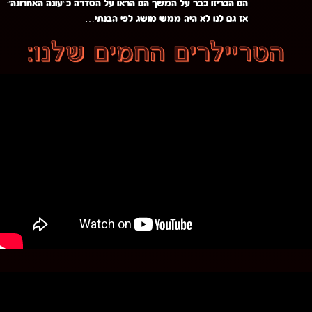
הם הכריזו כבר על המשך הם הראו על הסדרה כ״עונה האחרונה״
אז גם לנו לא היה ממש מושג לפי הבנתי…