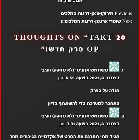
מגה:
פרק 10
POST
Previous
מירוקו-צ'אן+דרגות המלכים
NAVIGATION
Next
שומרי ארגמן+דרגות המלכים!!!
TAKT
20 THOUGHTS ON “
OP פרק חדש!
”
משתמש אנונימי (לא מזוהה)
הגיב:
דצמבר 8, 2021 בשעה 6:55 pm
תודה על הפרק
התחבר למערכת כדי להשתתף בדיון
משתמש אנונימי (לא מזוהה)
הגיב:
דצמבר 8, 2021 בשעה 7:31 pm
תגיד מתי תתרגם את הסרט של אקדמיית הגיבורים מחר