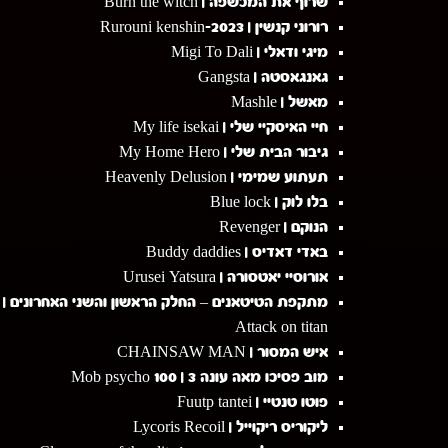
שרוף את המכשפה | Burn the witch
רורוני קנשין | 2023-Rurouni kenshin
מיגי ודאלי | Migi To Dali
גאנגאסטה | Gangsta
מאשל | Mashle
חיי האיסקיי שלי | My life isekai
גיבור הבית שלי | My Home Hero
תעתוע שמימי | Heavenly Delusion
בלו לוק | Blue lock
הנוקם | Revenger
באדי דאדיס | Buddy daddies
אורוסיי יאטסורה | Urusei Yatsura
מתקפת הטיטאנים – החלק הראשון והשני האחרונים |
Attack on titan
איש המסור | CHAINSAW MAN
מוב פסיכו מאה עונה 3 | Mob psycho 100
פוטו טנטיי | Fuutp tantei
ליקוריס ריקוייל | Lycoris Recoil