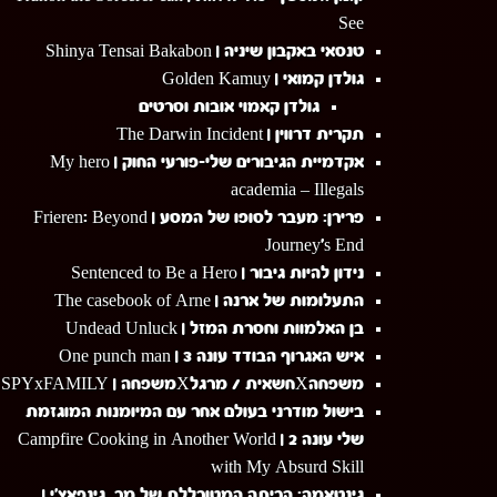
See
טנסאי באקבון שיניה | Shinya Tensai Bakabon
גולדן קמואי | Golden Kamuy
גולדן קאמוי אובות וסרטים
תקרית דרווין | The Darwin Incident
אקדמיית הגיבורים שלי-פורעי החוק | My hero
academia – Illegals
פרירן: מעבר לסופו של המסע | Frieren: Beyond
Journey's End
נידון להיות גיבור | Sentenced to Be a Hero
התעלומות של ארנה | The casebook of Arne
בן האלמוות וחסרת המזל | Undead Unluck
איש האגרוף הבודד עונה 3 | One punch man
משפחהXחשאית / מרגלXמשפחה | SPYxFAMILY
בישול מודרני בעולם אחר עם המיומנות המוגזמת
שלי עונה 2 | Campfire Cooking in Another World
with My Absurd Skill
גינטאמה: הכיתה המטורללת של מר. גינפאצ'י |