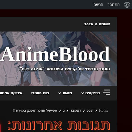
אודות
התחבר
הרשם
וורדפרס
Skip
אוגוסט 8, 2026
to
content
AnimeBlood
האתר הרשמי של קבוצת הפאנסאב "אנימה בדם".
פרויקטים
מנגות
צוות האתר:
אינדקס אנימות
Home
2021
דצמבר
2
ספיישל חנוכה מפנק במיוחד!!!