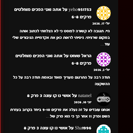
yeho951753
על
אתה ואני הפכים מוחלטים
פרקים 6-8
יולי 17, 2026
היי. תגובה לא קשורה לפוסט כי לא הצלחתי לכתוב אותה
במקום שרציתי. ניסיתי לראות כאן את אקדמיית הגיבורים שלי
עוד…
הראל שוחט
על
אתה ואני הפכים מוחלטים
פרקים 6-8
יולי 2, 2026
תודה רבה על התרגום מעריך מאוד ובאמת תודה רבה על כל
ההשקעה
natanel
על
אושי נו קו עונה 3 פרק 8
יוני 10, 2026
אנחנו עובדים על זה נעלה את פרקים 9-10 ביחד בקרוב בעזרת
השם ופרק 11 אחר כך כי הוא פרק של…
Sha1996
על
אושי נו קו עונה 3 פרק 8