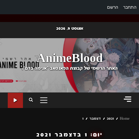
התחבר
הרשם
Ski
אוגוסט 9, 2026
t
conten
AnimeBlood
האתר הרשמי של קבוצת הפאנסאב "אנימה בדם".
PRIMARY
MENU
Home
2021
דצמבר
1
יום:
1 בדצמבר 2021