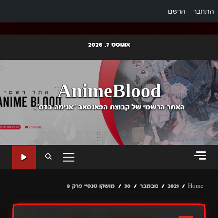
התחבר
הרשם
Ski
אוגוסט 7, 2026
t
conten
AnimeBlood
האתר הרשמי של קבוצת הפאנסאב "אנימה בדם".
PRIMARY
MENU
Home
2021
נובמבר
30
מושקו טנסיי פרק 9