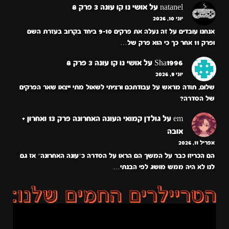
natanel
על
אושי נו קו עונה 3 פרק 8
יוני 10, 2026
אנחנו עובדים על זה נעלה את פרקים 9-10 ביחד בקרוב בעזרת השם
ופרק 11 אחר כך כי הוא פרק של…
Sha1996
על
אושי נו קו עונה 3 פרק 8
יוני 9, 2026
שלום, תודה מראש על עבודתכם ורציתי לשאול מתי ייצאו שאר הפרקים
של הסדרה?
em
על
גולדן קמואי העונה האחרונה פרק 13 ואחרון +
אובה
אפריל 11, 2026
הם הכריזו כבר על המשך הם הראו על הסדרה כ״עונה האחרונה״ אז גם
לנו לא היה ממש מושג לפי הבנתי…