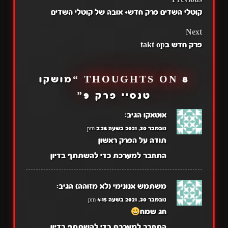
POST
קוטלי השדים פרק חדש+ אובה של קוטלי השדים
NAVIGATION
Next
פרק חדש בtakt op
8 THOUGHTS ON “
מושקו
טנסיי פרק 9
”
אוטאקו
הגיב:
נובמבר 30, 2021 בשעה 2:26 pm
תודה על הפרק ראשון
התחבר למערכת כדי להשתתף בדיון
משתמש אנונימי (לא מזוהה)
הגיב:
נובמבר 30, 2021 בשעה 4:15 pm
חג שמח
התחבר למערכת כדי להשתתף בדיון