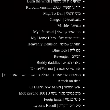
שרוף את המכשפה | Burn the witch
רורוני קנשין | 2023-Rurouni kenshin
מיגי ודאלי | Migi To Dali
גאנגאסטה | Gangsta
מאשל | Mashle
חיי האיסקיי שלי | My life isekai
גיבור הבית שלי | My Home Hero
תעתוע שמימי | Heavenly Delusion
בלו לוק | Blue lock
הנוקם | Revenger
באדי דאדיס | Buddy daddies
אורוסיי יאטסורה | Urusei Yatsura
מתקפת הטיטאנים – החלק הראשון והשני האחרונים |
Attack on titan
איש המסור | CHAINSAW MAN
מוב פסיכו מאה עונה 3 | Mob psycho 100
פוטו טנטיי | Fuutp tantei
ליקוריס ריקוייל | Lycoris Recoil