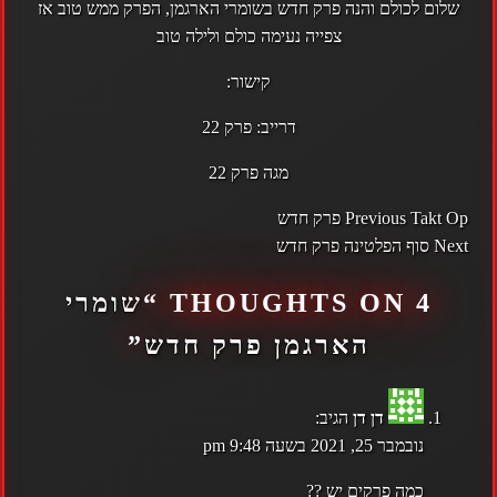
שלום לכולם והנה פרק חדש בשומרי הארגמן, הפרק ממש טוב אז
צפייה נעימה כולם ולילה טוב
קישור:
דרייב:
פרק 22
מגה
פרק 22
POST
Takt Op פרק חדש
Previous
NAVIGATION
Next
סוף הפלטינה פרק חדש
4 THOUGHTS ON “
שומרי
הארגמן פרק חדש
”
דן דן
הגיב:
נובמבר 25, 2021 בשעה 9:48 pm
כמה פרקים יש ??