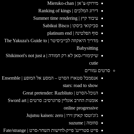
מירוקו-צ’אן | Mieruko-chan
דירוג המלכים | Ranking of kings
עיבוד קיץ | Summer time rendering
סביקואי ביסקו | Sabikui Bisco
סוף הפלטינה | platinum end
מדריך היאקוזה לבייביסיטר | The Yakuza's Guide to
Babysitting
שיקימורי-סאן לא רק חמודה | Shikimori's not just a
cutie
סרטים גמורים
אנסמבל סטארז הסרט – המסע אל המופע | Ensemble
stars: road to show
הנוכל-הסרט | Great pretender: Razbliuto
אומנות החרב אונליין פרוגרסיב: סרטים | Sword art
online progressive
ג'וג'וטסו קאיזן זירו | Jujutsu kaisen: zero
סוזומה | suzume
פייט סטריינג' פייק-לחישות השחר-סרט | Fate/strange