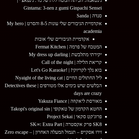
גינטאמה: הכיתה המטורללת של מר. גינפאצ'י |
Gintama: 3-nen z gumi Ginpachi Sensei
סנדה | Sanda
אקדמיית הגיבורים שלי עונות 8-5 והסרט | My hero
academia
אקדמיית הגיבורים שלי אובות
המטבח של פרמה | Fermat Kitchen
יקירתי מתלבשת | My dress up darling
קריאת הלילה | Call of the night
בוא נלך לקריוקי! | !Let's Go Karaoke
ליל החתולים החיים | Nyaight of the living cat
הבלשים שיש בימים אלו מטורפים | Detectives these
days are crazy
מאורסת ליאקוזה | Yakuza Fiance
החטא הקדמון של טאקופי | Takopi's original sin
פרוג'קט סקאי | Project Sekai
SK8 פרק אקסטרה | SK∞: Extra Part
זירו אסקייפ – תגמול המעלה האחרון | Zero escape –