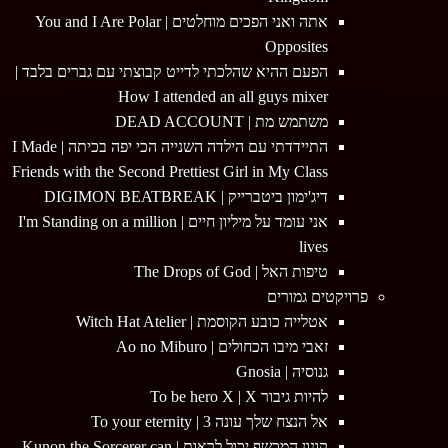
אתה ואני הפכים מוחלטים | You and I Are Polar
Opposites
הפעם ההיא שהלכתי לדייט קבוצתי עם גברים בלבד |
How I attended an all guys mixer
משתמש מת | DEAD ACCOUNT
התיידדתי עם הילדה השנייה הכי יפה בכיתה | I Made
Friends with the Second Prettiest Girl in My Class
דיג'ימון ביטברייק | DIGIMON BEATBREAK
אני עומד על מיליון חיים | I'm Standing on a million
lives
טיפות האל | The Drops of God
פרויקטים גמורים
אטלייה כובע הקוסמת | Witch Hat Atelier
זאבי מיבו הכחולים | Ao no Miburo
גנוסיה | Gnosia
להיות גיבור To be hero X | X
אל הנצח שלך עונה 3 | To your eternity
קונון המכשף יכול לראות | Kunon the Sorcerer can