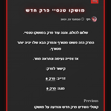
כללי
מושקו טנסיי פרק חדש
רקי
נובמבר 23, 2021
שלום לכולם, והנה עוד פרק במושקו טנסיי.
הפרק הזה פשוט מטורף והפרק הבא שלו יהיה יותר
מטורף,
אז צפייה נעימה ונתראה מחר.
קישור לפרק:
דרייב:
פרק 8
מגה:
פרק 8
POST
Previous
קוטלי השדים פרק חדש והודעה על מושקו