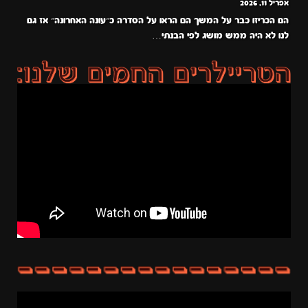
אפריל 11, 2026
הם הכריזו כבר על המשך הם הראו על הסדרה כ״עונה האחרונה״ אז גם
לנו לא היה ממש מושג לפי הבנתי…