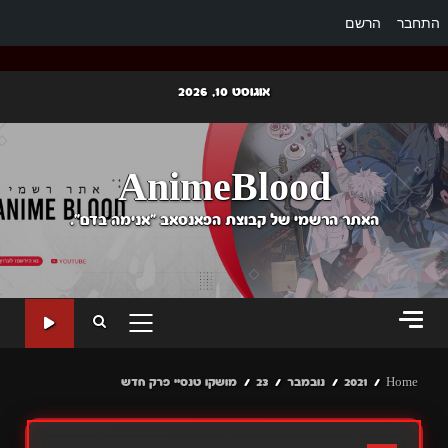
התחבר
הרשם
Ski
אוגוסט 10, 2026
t
conten
AnimeBlood
האתר הרשמי של קבוצת הפאנסאב "אנימה בדם".
PRIMARY
MENU
Home
2021
נובמבר
23
מושקו טנסיי פרק חדש