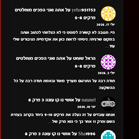
yeho951753
על
אתה ואני הפכים מוחלטים
פרקים 6-8
יולי 17, 2026
היי. תגובה לא קשורה לפוסט כי לא הצלחתי לכתוב אותה
במקום שרציתי. ניסיתי לראות כאן את אקדמיית הגיבורים שלי
עוד…
הראל שוחט
על
אתה ואני הפכים מוחלטים
פרקים 6-8
יולי 2, 2026
תודה רבה על התרגום מעריך מאוד ובאמת תודה רבה על כל
ההשקעה
natanel
על
אושי נו קו עונה 3 פרק 8
יוני 10, 2026
אנחנו עובדים על זה נעלה את פרקים 9-10 ביחד בקרוב בעזרת
השם ופרק 11 אחר כך כי הוא פרק של…
Sha1996
על
אושי נו קו עונה 3 פרק 8