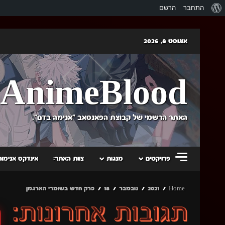
אודות
התחבר
הרשם
וורדפרס
Skip
אוגוסט 8, 2026
to
content
AnimeBlood
האתר הרשמי של קבוצת הפאנסאב "אנימה בדם".
פרויקטים
מנגות
צוות האתר:
אינדקס אנימות
Home
2021
נובמבר
18
פרק חדש בשומרי הארגמן