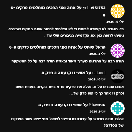
yeho951753
על
אתה ואני הפכים מוחלטים פרקים 6-
8
יולי 17, 2026
היי. תגובה לא קשורה לפוסט כי לא הצלחתי לכתוב אותה במקום שרציתי.
ניסיתי לראות כאן את אקדמיית הגיבורים שלי עוד…
הראל שוחט
על
אתה ואני הפכים מוחלטים פרקים 6-8
יולי 2, 2026
תודה רבה על התרגום מעריך מאוד ובאמת תודה רבה על כל ההשקעה
natanel
על
אושי נו קו עונה 3 פרק 8
יוני 10, 2026
אנחנו עובדים על זה נעלה את פרקים 9-10 ביחד בקרוב בעזרת השם
ופרק 11 אחר כך כי הוא פרק של…
Sha1996
על
אושי נו קו עונה 3 פרק 8
יוני 9, 2026
שלום, תודה מראש על עבודתכם ורציתי לשאול מתי ייצאו שאר הפרקים
של הסדרה?