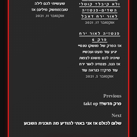
שעשיתי לכם לילה
ולא קיבל? קוטלי
טוב(מחשק מילים) אז
השדים+פנטזיה
אוקטובר 11, 2021
צפייה נעימה אני מותש
לאור ירח דאבל
מהיום הזה קישור: דרייב:
אוקטובר 17, 2021
פרק 8 מגה: פרק 8
פנטזיה לאור ירח
פרק 6
אז הפרק של מושקו טנסיי
יגיע עוד מעט ועכשיו
שיהיה לכם משהו לצפות
אז הנה, פנטזיה לאור ירח
עוד פרק!!! כנראה עוד
אוקטובר 5, 2021
פרק ביום חמישי אז
נתראה במושוקו טנסיי
דרייב: פרק 6 מגה: פרק 6
POST
Previous
פרק חדש!!! takt op
NAVIGATION
Next
שלום לכולם אז אני באתי להודיע מה תוכנית השבוע