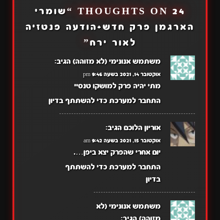
24 THOUGHTS ON “
שומרי
הארגמן פרק חדש+הודעה פנטזיה
לאור ירח
”
משתמש אנונימי (לא מזוהה)
הגיב:
אוקטובר 14, 2021 בשעה 9:46 pm
מתי יהיה פרק למושקו טנסיי
התחבר למערכת כדי להשתתף בדיון
אוריון הלוכם
הגיב:
אוקטובר 15, 2021 בשעה 9:42 am
יום אחרי שהפרק יצא ביפן….
התחבר למערכת כדי להשתתף
בדיון
משתמש אנונימי (לא
מזוהה)
הגיב: