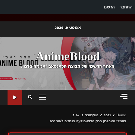
התחבר
הרשם
Ski
אוגוסט 9, 2026
t
conten
AnimeBlood
האתר הרשמי של קבוצת הפאנסאב "אנימה בדם".
PRIMARY
MENU
Home
2021
אוקטובר
14
שומרי הארגמן פרק חדש+הודעה פנטזיה לאור ירח