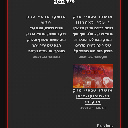
מגה:
פרק 2
מושקו טנסיי פרק
מושקו טנסיי פרק
4 עלה לאתר!!!
חדש
שלום לכולם אז כן מוושקו
שלום לכולם, והנה עוד
טנסיי פרק 4 עלה סוף סוף
פרק במושקו טנסיי. הפרק
הפרק הבא לפי התאוריה
הזה פשוט מטורף והפרק
שלי הולך להיות מדהים
הבא שלו יהיה יותר
הפרק הזה הוא מספר על
מטורף, אז צפייה נעימה
אוקטובר 26, 2021
עזיבתם. אז נתראה בפרק
נובמבר 23, 2021
ונתראה מחר. קישור
הבא כולם והפרויקט הזה
לפרק: דרייב: פרק 8 מגה:
נעשה בשיתוף מאלה עם
פרק 8
מג׳יק סאב קישור לפרק:
דרייב: פרק 4 מגה: פרק 4
מושקו טנסיי פרק
11+מירוקו-צ'אן
פרק 11
דצמבר 14, 2021
POST
Previous