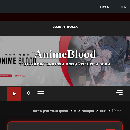
התחבר
הרשם
Ski
אוגוסט 9, 2026
t
conten
AnimeBlood
האתר הרשמי של קבוצת הפאנסאב "אנימה בדם".
PRIMARY
MENU
Home
2021
אוקטובר
11
מושקו טנסיי פרק חדש!!