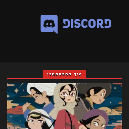
איך פספסתם?!