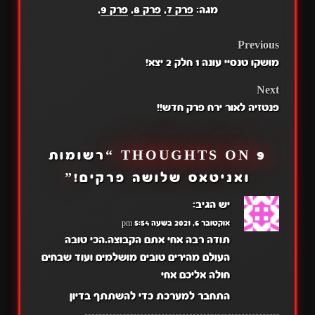
מגה:
פרק 7
,
פרק 8
,
פרק 9
,
POST
Previous
מושקו טנסיי עונה 1 חלק 2 יצא!
NAVIGATION
Next
פנטזיה לאור ירח פרק חדש!!
9 THOUGHTS ON “
רשומות
ואניטאס שלושה פרקים!
”
יש
הגיב:
אוקטובר 6, 2021 בשעה 5:54 pm
תודה רבה אחי אתם הקבוצה.הכי טובה
העולם מהירים טובים מושלמים ועוד שבחים
חולה אליכם אחי
התחבר למערכת כדי להשתתף בדיון