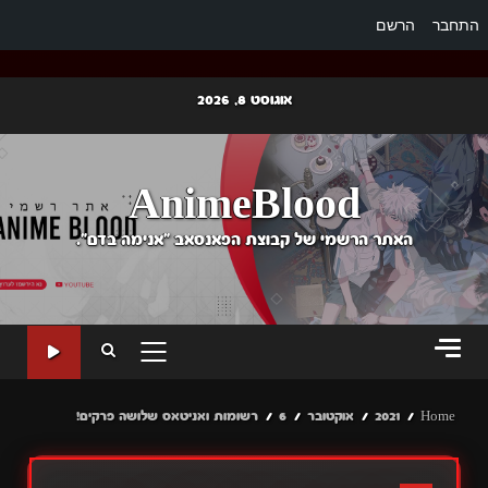
התחבר
הרשם
Ski
אוגוסט 8, 2026
t
conten
AnimeBlood
האתר הרשמי של קבוצת הפאנסאב "אנימה בדם".
PRIMARY
MENU
Home
2021
אוקטובר
6
רשומות ואניטאס שלושה פרקים!